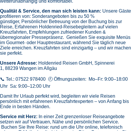
wetterunabhängig und komfortabel.
Qualität & Service, den man sich leisten kann:
Unsere Gäste
profitieren von:
Sonderangeboten bis zu 50 %
günstiger,
Persönlicher Betreuung von der Buchung bis zur
Reise,
Erfahrenen Holdenried-Reisebegleitern auf vielen
Kreuzfahrten,
Empfehlungen zufriedener Kunden &
überregionaler Pressepräsenz.
Genießen Sie exquisite Menüs
im Gourmet- oder Hauptrestaurant, während Sie täglich neue
Ziele erreichen. Kreuzfahrten sind einzigartig – und wir machen
sie perfekt.
Unsere Adresse:
Holdenried Reisen GmbH,
Spinnerei
1, 88239 Wangen im Allgäu
📞 Tel.: 07522 978400 🕘 Öffnungszeiten: Mo–Fr: 9:00–18:00
Uhr Sa: 9:00–12:00 Uhr
Damit Ihr Urlaub perfekt wird, begleiten wir viele Reisen
persönlich mit erfahrenen Kreuzfahrtexperten – von Anfang bis
Ende in besten Händen.
Service mit Herz:
In einer Zeit grenzenloser Reiseangebote
setzen wir auf Vertrauen, Nähe und persönlichen Service.
Buchen Sie Ihre Reise: rund um die Uhr online, telefonisch