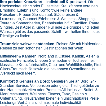
Ihre perfekte Kreuzfahrt – individuell & preiswert.
Ob
Hochseekreuzfahrt oder Flussreise: Kreuzfahrten vereinen
Erholung, Erlebnis und Komfort wie keine andere
Reiseform.
Freuen Sie sich auf:
Städtereisen &
Luxusurlaub,
Gourmet-Erlebnisse & Wellness,
Shopping-
Touren & Sonnenbaden,
Erlebnisurlaub für Familien, Paare,
Singles, Best Ager & Kinder.
Für jede Zielgruppe und jeden
Wunsch gibt es das passende Schiff – wir helfen Ihnen, das
Richtige zu finden.
Traumziele weltweit entdecken.
Reisen Sie mit Holdenried-
Reisen zu den schönsten Destinationen der Welt:
Mittelmeer & Kanaren,
Nordland & Ostsee,
Karibik,
Asien &
exotische Fernziele.
Erleben Sie moderne Hochseeliner,
klassische Kreuzfahrtschiffe, Club- und Wohlfühlschiffe, First-
Class-Traumschiffe sowie die bekannten Ozeanliner aus
„Verrückt nach Meer“.
Komfort & Genuss an Bord:
Genießen Sie an Bord:
24-
Stunden-Service, Vollpension oder gleich
Tischgetränke zu
den Hauptmahlzeiten oder Premium All Inclusive,
Buffet- &
Menürestaurants,
Wellness, Fitness, Tanz, Casino &
Unterhaltung.
Kreuzfahrten bieten ein unschlagbares Preis-
Leistungs-Verhältnis und maximale Individualität –