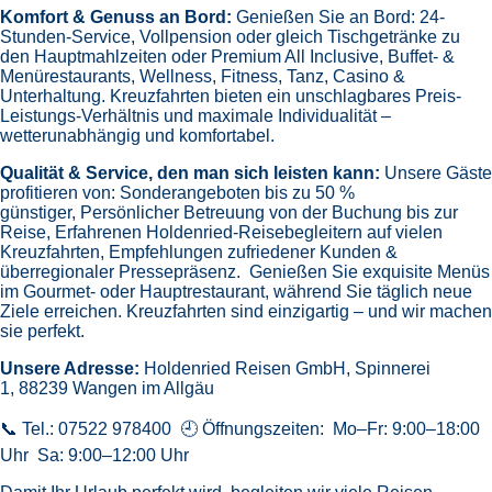
Komfort & Genuss an Bord:
Genießen Sie an Bord:
24-
Stunden-Service, Vollpension oder gleich
Tischgetränke zu
den Hauptmahlzeiten oder Premium All Inclusive,
Buffet- &
Menürestaurants,
Wellness, Fitness, Tanz, Casino &
Unterhaltung.
Kreuzfahrten bieten ein unschlagbares Preis-
Leistungs-Verhältnis und maximale Individualität –
wetterunabhängig und komfortabel.
Qualität & Service, den man sich leisten kann:
Unsere Gäste
profitieren von:
Sonderangeboten bis zu 50 %
günstiger,
Persönlicher Betreuung von der Buchung bis zur
Reise,
Erfahrenen Holdenried-Reisebegleitern auf vielen
Kreuzfahrten,
Empfehlungen zufriedener Kunden &
überregionaler Pressepräsenz.
Genießen Sie exquisite Menüs
im Gourmet- oder Hauptrestaurant, während Sie täglich neue
Ziele erreichen. Kreuzfahrten sind einzigartig – und wir machen
sie perfekt.
Unsere Adresse:
Holdenried Reisen GmbH,
Spinnerei
1, 88239 Wangen im Allgäu
📞 Tel.: 07522 978400 🕘 Öffnungszeiten: Mo–Fr: 9:00–18:00
Uhr Sa: 9:00–12:00 Uhr