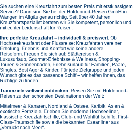
Sie suchen eine Kreuzfahrt zum besten Preis mit erstklassigem
Service? Dann sind Sie bei der Holdenried-Reisen GmbH in
Wangen im Allgäu genau richtig. Seit über 40 Jahren
Kreuzfahrtspezialist beraten wir Sie kompetent, persönlich und
mit echter Leidenschaft für Reisen.
Ihre perfekte Kreuzfahrt – individuell & preiswert.
Ob
Hochseekreuzfahrt oder Flussreise: Kreuzfahrten vereinen
Erholung, Erlebnis und Komfort wie keine andere
Reiseform.
Freuen Sie sich auf:
Städtereisen &
Luxusurlaub,
Gourmet-Erlebnisse & Wellness,
Shopping-
Touren & Sonnenbaden,
Erlebnisurlaub für Familien, Paare,
Singles, Best Ager & Kinder.
Für jede Zielgruppe und jeden
Wunsch gibt es das passende Schiff – wir helfen Ihnen, das
Richtige zu finden.
Traumziele weltweit entdecken.
Reisen Sie mit Holdenried-
Reisen zu den schönsten Destinationen der Welt:
Mittelmeer & Kanaren,
Nordland & Ostsee,
Karibik,
Asien &
exotische Fernziele.
Erleben Sie moderne Hochseeliner,
klassische Kreuzfahrtschiffe, Club- und Wohlfühlschiffe, First-
Class-Traumschiffe sowie die bekannten Ozeanliner aus
„Verrückt nach Meer“.