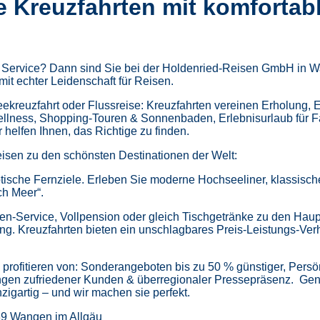
e Kreuzfahrten mit komfortab
m Service? Dann sind Sie bei der Holdenried-Reisen GmbH in Wa
mit echter Leidenschaft für Reisen.
kreuzfahrt oder Flussreise: Kreuzfahrten vereinen Erholung, 
ellness,
Shopping-Touren & Sonnenbaden,
Erlebnisurlaub für 
helfen Ihnen, das Richtige zu finden.
isen zu den schönsten Destinationen der Welt:
tische Fernziele.
Erleben Sie moderne Hochseeliner, klassische 
ch Meer“.
en-Service, Vollpension oder gleich
Tischgetränke zu den Haup
ung.
Kreuzfahrten bieten ein unschlagbares Preis-Leistungs-Ver
profitieren von:
Sonderangeboten bis zu 50 % günstiger,
Persö
gen zufriedener Kunden & überregionaler Pressepräsenz.
Gen
zigartig – und wir machen sie perfekt.
39 Wangen im Allgäu