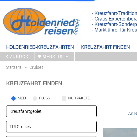
- Kreuzfahrt-Traditio
- Gratis Expertenber
- Kreuzfahrt-Sonderp
- Marktführer für Kr
HOLDENRIED-KREUZFAHRTEN
KREUZFAHRT FINDEN
ZURÜCK
MERKLISTE
Startseite
Cruises
KREUZFAHRT FINDEN
MEER
FLUSS
NUR PAKETE
An B