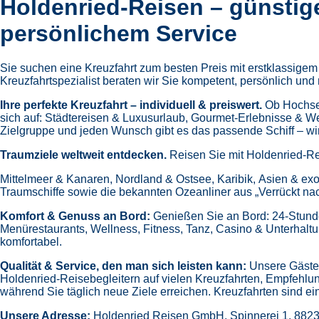
Holdenried-Reisen – günstig
persönlichem Service
Sie suchen eine Kreuzfahrt zum besten Preis mit erstklassige
Kreuzfahrtspezialist beraten wir Sie kompetent, persönlich und 
Ihre perfekte Kreuzfahrt – individuell & preiswert.
Ob Hochsee
sich auf:
Städtereisen & Luxusurlaub,
Gourmet-Erlebnisse & W
Zielgruppe und jeden Wunsch gibt es das passende Schiff – wir 
Traumziele weltweit entdecken.
Reisen Sie mit Holdenried-Re
Mittelmeer & Kanaren,
Nordland & Ostsee,
Karibik,
Asien & exo
Traumschiffe sowie die bekannten Ozeanliner aus „Verrückt na
Komfort & Genuss an Bord:
Genießen Sie an Bord:
24-Stund
Menürestaurants,
Wellness, Fitness, Tanz, Casino & Unterhalt
komfortabel.
Qualität & Service, den man sich leisten kann:
Unsere Gäste 
Holdenried-Reisebegleitern auf vielen Kreuzfahrten,
Empfehlun
während Sie täglich neue Ziele erreichen. Kreuzfahrten sind ein
Unsere Adresse:
Holdenried Reisen GmbH,
Spinnerei 1, 882