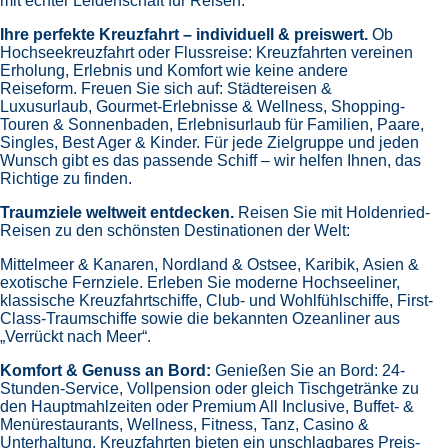
mit echter Leidenschaft für Reisen.
Ihre perfekte Kreuzfahrt – individuell & preiswert.
Ob
Hochseekreuzfahrt oder Flussreise: Kreuzfahrten vereinen
Erholung, Erlebnis und Komfort wie keine andere
Reiseform.
Freuen Sie sich auf:
Städtereisen &
Luxusurlaub,
Gourmet-Erlebnisse & Wellness,
Shopping-
Touren & Sonnenbaden,
Erlebnisurlaub für Familien, Paare,
Singles, Best Ager & Kinder.
Für jede Zielgruppe und jeden
Wunsch gibt es das passende Schiff – wir helfen Ihnen, das
Richtige zu finden.
Traumziele weltweit entdecken.
Reisen Sie mit Holdenried-
Reisen zu den schönsten Destinationen der Welt:
Mittelmeer & Kanaren,
Nordland & Ostsee,
Karibik,
Asien &
exotische Fernziele.
Erleben Sie moderne Hochseeliner,
klassische Kreuzfahrtschiffe, Club- und Wohlfühlschiffe, First-
Class-Traumschiffe sowie die bekannten Ozeanliner aus
„Verrückt nach Meer“.
Komfort & Genuss an Bord:
Genießen Sie an Bord:
24-
Stunden-Service, Vollpension oder gleich
Tischgetränke zu
den Hauptmahlzeiten oder Premium All Inclusive,
Buffet- &
Menürestaurants,
Wellness, Fitness, Tanz, Casino &
Unterhaltung.
Kreuzfahrten bieten ein unschlagbares Preis-