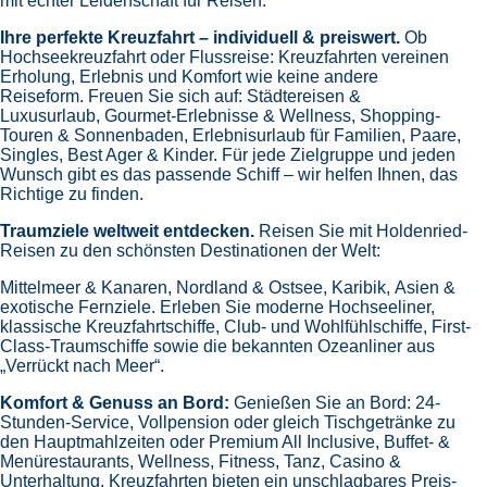
mit echter Leidenschaft für Reisen.
Ihre perfekte Kreuzfahrt – individuell & preiswert.
Ob
Hochseekreuzfahrt oder Flussreise: Kreuzfahrten vereinen
Erholung, Erlebnis und Komfort wie keine andere
Reiseform.
Freuen Sie sich auf:
Städtereisen &
Luxusurlaub,
Gourmet-Erlebnisse & Wellness,
Shopping-
Touren & Sonnenbaden,
Erlebnisurlaub für Familien, Paare,
Singles, Best Ager & Kinder.
Für jede Zielgruppe und jeden
Wunsch gibt es das passende Schiff – wir helfen Ihnen, das
Richtige zu finden.
Traumziele weltweit entdecken.
Reisen Sie mit Holdenried-
Reisen zu den schönsten Destinationen der Welt:
Mittelmeer & Kanaren,
Nordland & Ostsee,
Karibik,
Asien &
exotische Fernziele.
Erleben Sie moderne Hochseeliner,
klassische Kreuzfahrtschiffe, Club- und Wohlfühlschiffe, First-
Class-Traumschiffe sowie die bekannten Ozeanliner aus
„Verrückt nach Meer“.
Komfort & Genuss an Bord:
Genießen Sie an Bord:
24-
Stunden-Service, Vollpension oder gleich
Tischgetränke zu
den Hauptmahlzeiten oder Premium All Inclusive,
Buffet- &
Menürestaurants,
Wellness, Fitness, Tanz, Casino &
Unterhaltung.
Kreuzfahrten bieten ein unschlagbares Preis-