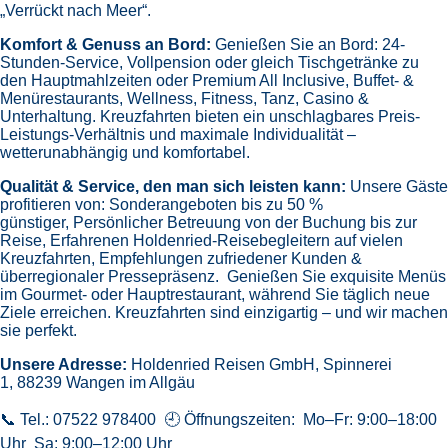
„Verrückt nach Meer“.
Komfort & Genuss an Bord:
Genießen Sie an Bord:
24-
Stunden-Service, Vollpension oder gleich
Tischgetränke zu
den Hauptmahlzeiten oder Premium All Inclusive,
Buffet- &
Menürestaurants,
Wellness, Fitness, Tanz, Casino &
Unterhaltung.
Kreuzfahrten bieten ein unschlagbares Preis-
Leistungs-Verhältnis und maximale Individualität –
wetterunabhängig und komfortabel.
Qualität & Service, den man sich leisten kann:
Unsere Gäste
profitieren von:
Sonderangeboten bis zu 50 %
günstiger,
Persönlicher Betreuung von der Buchung bis zur
Reise,
Erfahrenen Holdenried-Reisebegleitern auf vielen
Kreuzfahrten,
Empfehlungen zufriedener Kunden &
überregionaler Pressepräsenz.
Genießen Sie exquisite Menüs
im Gourmet- oder Hauptrestaurant, während Sie täglich neue
Ziele erreichen. Kreuzfahrten sind einzigartig – und wir machen
sie perfekt.
Unsere Adresse:
Holdenried Reisen GmbH,
Spinnerei
1, 88239 Wangen im Allgäu
📞 Tel.: 07522 978400 🕘 Öffnungszeiten: Mo–Fr: 9:00–18:00
Uhr Sa: 9:00–12:00 Uhr