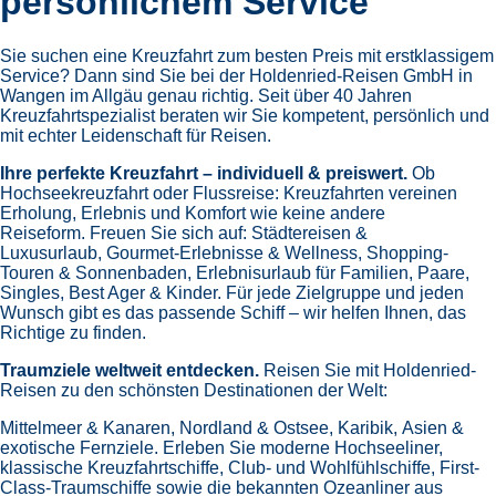
persönlichem Service
Sie suchen eine Kreuzfahrt zum besten Preis mit erstklassigem
Service? Dann sind Sie bei der Holdenried-Reisen GmbH in
Wangen im Allgäu genau richtig. Seit über 40 Jahren
Kreuzfahrtspezialist beraten wir Sie kompetent, persönlich und
mit echter Leidenschaft für Reisen.
Ihre perfekte Kreuzfahrt – individuell & preiswert.
Ob
Hochseekreuzfahrt oder Flussreise: Kreuzfahrten vereinen
Erholung, Erlebnis und Komfort wie keine andere
Reiseform.
Freuen Sie sich auf:
Städtereisen &
Luxusurlaub,
Gourmet-Erlebnisse & Wellness,
Shopping-
Touren & Sonnenbaden,
Erlebnisurlaub für Familien, Paare,
Singles, Best Ager & Kinder.
Für jede Zielgruppe und jeden
Wunsch gibt es das passende Schiff – wir helfen Ihnen, das
Richtige zu finden.
Traumziele weltweit entdecken.
Reisen Sie mit Holdenried-
Reisen zu den schönsten Destinationen der Welt:
Mittelmeer & Kanaren,
Nordland & Ostsee,
Karibik,
Asien &
exotische Fernziele.
Erleben Sie moderne Hochseeliner,
klassische Kreuzfahrtschiffe, Club- und Wohlfühlschiffe, First-
Class-Traumschiffe sowie die bekannten Ozeanliner aus