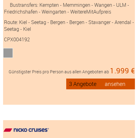
7
Nächte
*AZ Leserreisen* Süd-Norwegen mit
Busanreise
an Bord der »Vasco da Gama«
Abfahrt: 04.09.26
Bustransfers:
Kempten
- Memmingen
- Wangen
- ULM
-
Friedrichshafen
- Weingarten
- WeitereMitAufpreis
Route: Kiel - Seetag - Bergen - Bergen - Stavanger - Arendal -
Seetag - Kiel
CPX004192