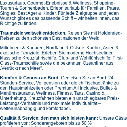
Luxusurlaub,
Gourmet-Erlebnisse & Wellness,
Shopping-
Touren & Sonnenbaden,
Erlebnisurlaub für Familien, Paare,
Singles, Best Ager & Kinder.
Für jede Zielgruppe und jeden
Wunsch gibt es das passende Schiff – wir helfen Ihnen, das
Richtige zu finden.
Traumziele weltweit entdecken.
Reisen Sie mit Holdenried-
Reisen zu den schönsten Destinationen der Welt:
Mittelmeer & Kanaren,
Nordland & Ostsee,
Karibik,
Asien &
exotische Fernziele.
Erleben Sie moderne Hochseeliner,
klassische Kreuzfahrtschiffe, Club- und Wohlfühlschiffe, First-
Class-Traumschiffe sowie die bekannten Ozeanliner aus
„Verrückt nach Meer“.
Komfort & Genuss an Bord:
Genießen Sie an Bord:
24-
Stunden-Service, Vollpension oder gleich
Tischgetränke zu
den Hauptmahlzeiten oder Premium All Inclusive,
Buffet- &
Menürestaurants,
Wellness, Fitness, Tanz, Casino &
Unterhaltung.
Kreuzfahrten bieten ein unschlagbares Preis-
Leistungs-Verhältnis und maximale Individualität –
wetterunabhängig und komfortabel.
Qualität & Service, den man sich leisten kann:
Unsere Gäste
profitieren von:
Sonderangeboten bis zu 50 %