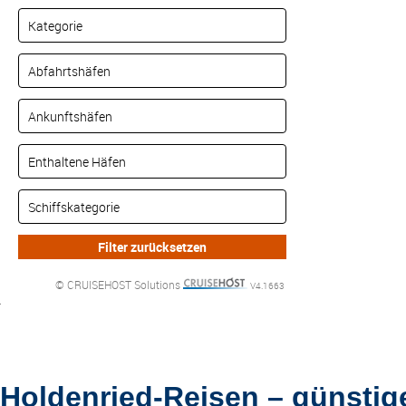
© CRUISEHOST Solutions
V4.1663
Holdenried-Reisen – günstig