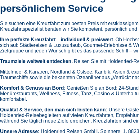
persönlichem Service
Sie suchen eine Kreuzfahrt zum besten Preis mit erstklassige
Kreuzfahrtspezialist beraten wir Sie kompetent, persönlich und 
Ihre perfekte Kreuzfahrt – individuell & preiswert.
Ob Hochsee
sich auf:
Städtereisen & Luxusurlaub,
Gourmet-Erlebnisse & W
Zielgruppe und jeden Wunsch gibt es das passende Schiff – wir 
Traumziele weltweit entdecken.
Reisen Sie mit Holdenried-Re
Mittelmeer & Kanaren,
Nordland & Ostsee,
Karibik,
Asien & exo
Traumschiffe sowie die bekannten Ozeanliner aus „Verrückt na
Komfort & Genuss an Bord:
Genießen Sie an Bord:
24-Stund
Menürestaurants,
Wellness, Fitness, Tanz, Casino & Unterhalt
komfortabel.
Qualität & Service, den man sich leisten kann:
Unsere Gäste 
Holdenried-Reisebegleitern auf vielen Kreuzfahrten,
Empfehlun
während Sie täglich neue Ziele erreichen. Kreuzfahrten sind ein
Unsere Adresse:
Holdenried Reisen GmbH,
Spinnerei 1, 882