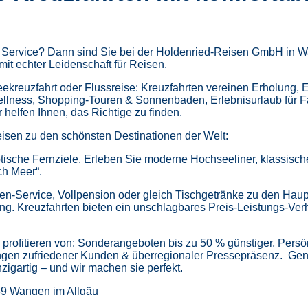
m Service? Dann sind Sie bei der Holdenried-Reisen GmbH in Wa
mit echter Leidenschaft für Reisen.
kreuzfahrt oder Flussreise: Kreuzfahrten vereinen Erholung, 
ellness,
Shopping-Touren & Sonnenbaden,
Erlebnisurlaub für 
helfen Ihnen, das Richtige zu finden.
isen zu den schönsten Destinationen der Welt:
tische Fernziele.
Erleben Sie moderne Hochseeliner, klassische 
ch Meer“.
en-Service, Vollpension oder gleich
Tischgetränke zu den Haup
ung.
Kreuzfahrten bieten ein unschlagbares Preis-Leistungs-Ver
profitieren von:
Sonderangeboten bis zu 50 % günstiger,
Persö
gen zufriedener Kunden & überregionaler Pressepräsenz.
Gen
zigartig – und wir machen sie perfekt.
39 Wangen im Allgäu