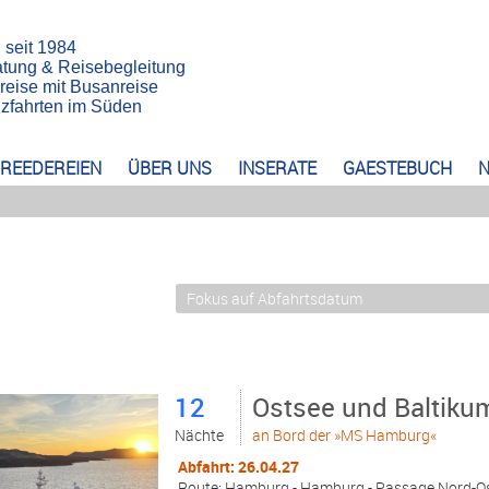
n seit 1984
atung & Reisebegleitung
reise mit Busanreise
euzfahrten im Süden
REEDEREIEN
ÜBER UNS
INSERATE
GAESTEBUCH
N
12
Ostsee und Baltiku
Nächte
an Bord der »MS Hamburg«
Abfahrt: 26.04.27
Route: Hamburg - Hamburg - Passage Nord-Ostse