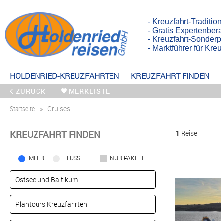
- Kreuzfahrt-Traditio
- Gratis Expertenber
- Kreuzfahrt-Sonderp
- Marktführer für Kr
HOLDENRIED-KREUZFAHRTEN
KREUZFAHRT FINDEN
ZURÜCK
MERKLISTE
Startseite
Cruises
KREUZFAHRT FINDEN
1
Reise
MEER
FLUSS
NUR PAKETE