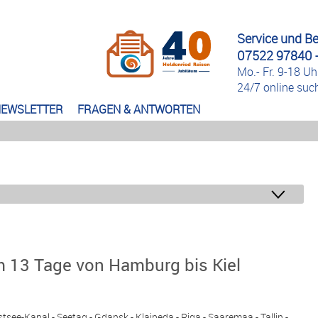
Service und B
07522 97840 -
Mo.- Fr. 9-18 Uh
24/7 online su
EWSLETTER
FRAGEN & ANTWORTEN
m 13 Tage von Hamburg bis Kiel
e-Kanal - Seetag - Gdansk - Klaipeda - Riga - Saaremaa - Tallin -