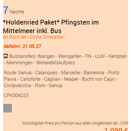
7
Nächte
*Holdenried Paket* Pfingsten im
Mittelmeer inkl. Bus
an Bord der »Costa Smeralda«
Abfahrt: 21.05.27
Bustransfers:
Wangen
- Weingarten
- FN
- ULM
- Kempten
- Memmingen
- WeitereMitAufpreis
Route: Genua - Calanques - Marseille - Barcelona - Porto
Flavia - Carloforte - Cagliari - Neapel - Bucht von Capri -
Civitavecchia - Rom - Genua
CPX004223
Günstigster Preis pro Person aus allen Angeboten ab
1299
1.099 €