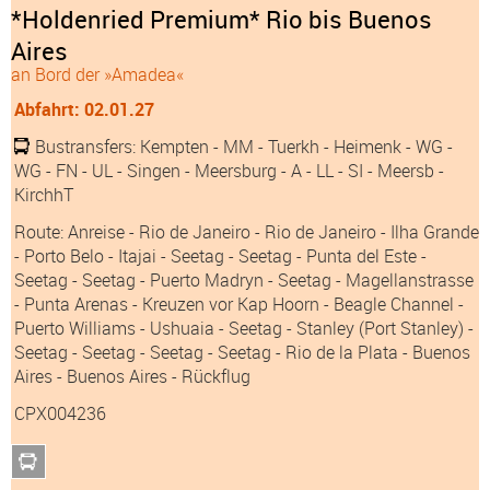
*Holdenried Premium* Rio bis Buenos
Aires
an Bord der »Amadea«
Abfahrt: 02.01.27
Bustransfers:
Kempten
- MM
- Tuerkh
- Heimenk
- WG
-
WG
- FN
- UL
- Singen
- Meersburg
- A
- LL
- SI
- Meersb
-
KirchhT
Route: Anreise - Rio de Janeiro - Rio de Janeiro - Ilha Grande
- Porto Belo - Itajai - Seetag - Seetag - Punta del Este -
Seetag - Seetag - Puerto Madryn - Seetag - Magellanstrasse
- Punta Arenas - Kreuzen vor Kap Hoorn - Beagle Channel -
Puerto Williams - Ushuaia - Seetag - Stanley (Port Stanley) -
Seetag - Seetag - Seetag - Seetag - Rio de la Plata - Buenos
Aires - Buenos Aires - Rückflug
CPX004236