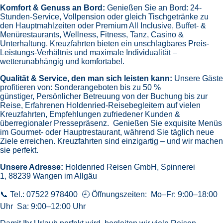
Komfort & Genuss an Bord:
Genießen Sie an Bord:
24-
Stunden-Service, Vollpension oder gleich
Tischgetränke zu
den Hauptmahlzeiten oder Premium All Inclusive,
Buffet- &
Menürestaurants,
Wellness, Fitness, Tanz, Casino &
Unterhaltung.
Kreuzfahrten bieten ein unschlagbares Preis-
Leistungs-Verhältnis und maximale Individualität –
wetterunabhängig und komfortabel.
Qualität & Service, den man sich leisten kann:
Unsere Gäste
profitieren von:
Sonderangeboten bis zu 50 %
günstiger,
Persönlicher Betreuung von der Buchung bis zur
Reise,
Erfahrenen Holdenried-Reisebegleitern auf vielen
Kreuzfahrten,
Empfehlungen zufriedener Kunden &
überregionaler Pressepräsenz.
Genießen Sie exquisite Menüs
im Gourmet- oder Hauptrestaurant, während Sie täglich neue
Ziele erreichen. Kreuzfahrten sind einzigartig – und wir machen
sie perfekt.
Unsere Adresse:
Holdenried Reisen GmbH,
Spinnerei
1, 88239 Wangen im Allgäu
📞 Tel.: 07522 978400 🕘 Öffnungszeiten: Mo–Fr: 9:00–18:00
Uhr Sa: 9:00–12:00 Uhr