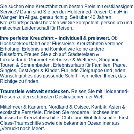
Sie suchen eine Kreuzfahrt zum besten Preis mit erstklassigem
Service? Dann sind Sie bei der Holdenried-Reisen GmbH in
Wangen im Allgäu genau richtig. Seit über 40 Jahren
Kreuzfahrtspezialist beraten wir Sie kompetent, persönlich und
mit echter Leidenschaft für Reisen.
Ihre perfekte Kreuzfahrt – individuell & preiswert.
Ob
Hochseekreuzfahrt oder Flussreise: Kreuzfahrten vereinen
Erholung, Erlebnis und Komfort wie keine andere
Reiseform.
Freuen Sie sich auf:
Städtereisen &
Luxusurlaub,
Gourmet-Erlebnisse & Wellness,
Shopping-
Touren & Sonnenbaden,
Erlebnisurlaub für Familien, Paare,
Singles, Best Ager & Kinder.
Für jede Zielgruppe und jeden
Wunsch gibt es das passende Schiff – wir helfen Ihnen, das
Richtige zu finden.
Traumziele weltweit entdecken.
Reisen Sie mit Holdenried-
Reisen zu den schönsten Destinationen der Welt:
Mittelmeer & Kanaren,
Nordland & Ostsee,
Karibik,
Asien &
exotische Fernziele.
Erleben Sie moderne Hochseeliner,
klassische Kreuzfahrtschiffe, Club- und Wohlfühlschiffe, First-
Class-Traumschiffe sowie die bekannten Ozeanliner aus
„Verrückt nach Meer“.