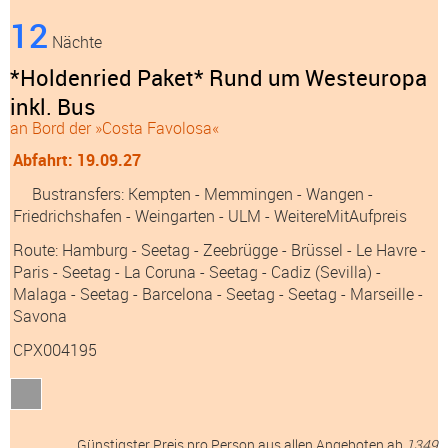
12
Nächte
*Holdenried Paket* Rund um Westeuropa
inkl. Bus
an Bord der »Costa Favolosa«
Abfahrt: 19.09.27
Bustransfers:
Kempten
- Memmingen
- Wangen
-
Friedrichshafen
- Weingarten
- ULM
- WeitereMitAufpreis
Route: Hamburg - Seetag - Zeebrügge - Brüssel - Le Havre -
Paris - Seetag - La Coruna - Seetag - Cadiz (Sevilla) -
Malaga - Seetag - Barcelona - Seetag - Seetag - Marseille -
Savona
CPX004195
Günstigster Preis pro Person aus allen Angeboten ab
1349