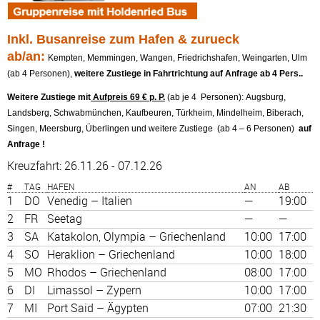
Inkl. Busanreise zum Hafen & zurueck
ab/an:
Kempten, Memmingen, Wangen, Friedrichshafen, Weingarten, Ulm
(ab 4 Personen),
weitere Zustiege in Fahrtrichtung auf Anfrage ab 4 Pers..
Weitere Zustiege mit
Aufpreis 69 € p. P.
(ab je 4 Personen): Augsburg,
Landsberg, Schwabmünchen, Kaufbeuren, Türkheim, Mindelheim, Biberach,
Singen, Meersburg, Überlingen und weitere Zustiege (ab 4 – 6 Personen)
auf
Anfrage !
Kreuzfahrt: 26.11.26 - 07.12.26
#
TAG
HAFEN
AN
AB
1
DO
Venedig – Italien
—
19:00
2
FR
Seetag
—
—
3
SA
Katakolon, Olympia – Griechenland
10:00
17:00
4
SO
Heraklion – Griechenland
10:00
18:00
5
MO
Rhodos – Griechenland
08:00
17:00
6
DI
Limassol – Zypern
10:00
17:00
7
MI
Port Said – Ägypten
07:00
21:30