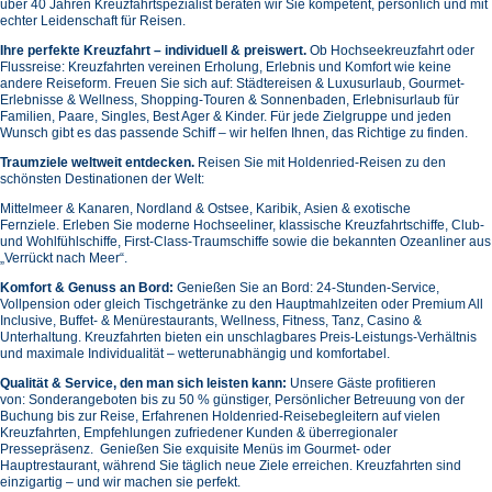
über 40 Jahren Kreuzfahrtspezialist beraten wir Sie kompetent, persönlich und mit
echter Leidenschaft für Reisen.
Ihre perfekte Kreuzfahrt – individuell & preiswert.
Ob Hochseekreuzfahrt oder
Flussreise: Kreuzfahrten vereinen Erholung, Erlebnis und Komfort wie keine
andere Reiseform.
Freuen Sie sich auf:
Städtereisen & Luxusurlaub,
Gourmet-
Erlebnisse & Wellness,
Shopping-Touren & Sonnenbaden,
Erlebnisurlaub für
Familien, Paare, Singles, Best Ager & Kinder.
Für jede Zielgruppe und jeden
Wunsch gibt es das passende Schiff – wir helfen Ihnen, das Richtige zu finden.
Traumziele weltweit entdecken.
Reisen Sie mit Holdenried-Reisen zu den
schönsten Destinationen der Welt:
Mittelmeer & Kanaren,
Nordland & Ostsee,
Karibik,
Asien & exotische
Fernziele.
Erleben Sie moderne Hochseeliner, klassische Kreuzfahrtschiffe, Club-
und Wohlfühlschiffe, First-Class-Traumschiffe sowie die bekannten Ozeanliner aus
„Verrückt nach Meer“.
Komfort & Genuss an Bord:
Genießen Sie an Bord:
24-Stunden-Service,
Vollpension oder gleich
Tischgetränke zu den Hauptmahlzeiten oder Premium All
Inclusive,
Buffet- & Menürestaurants,
Wellness, Fitness, Tanz, Casino &
Unterhaltung.
Kreuzfahrten bieten ein unschlagbares Preis-Leistungs-Verhältnis
und maximale Individualität – wetterunabhängig und komfortabel.
Qualität & Service, den man sich leisten kann:
Unsere Gäste profitieren
von:
Sonderangeboten bis zu 50 % günstiger,
Persönlicher Betreuung von der
Buchung bis zur Reise,
Erfahrenen Holdenried-Reisebegleitern auf vielen
Kreuzfahrten,
Empfehlungen zufriedener Kunden & überregionaler
Pressepräsenz.
Genießen Sie exquisite Menüs im Gourmet- oder
Hauptrestaurant, während Sie täglich neue Ziele erreichen. Kreuzfahrten sind
einzigartig – und wir machen sie perfekt.