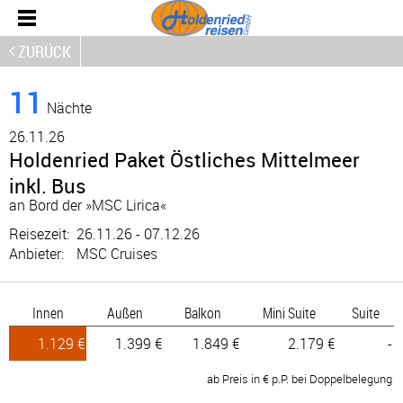
ZURÜCK
11
Nächte
26.
11.26
Holdenried Paket Östliches Mittelmeer
inkl. Bus
an Bord der »MSC Lirica«
Reisezeit:
26.11.26 - 07.12.26
Anbieter:
MSC Cruises
Innen
Außen
Balkon
Mini Suite
Suite
1.129 €
1.399 €
1.849 €
2.179 €
-
ab Preis in € p.P. bei Doppelbelegung