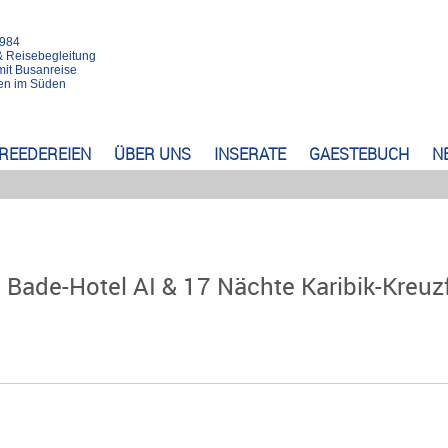
1984
& Reisebegleitung
mit Busanreise
rten im Süden
REEDEREIEN
ÜBER UNS
INSERATE
GAESTEBUCH
N
 Bade-Hotel AI & 17 Nächte Karibik-Kreuz