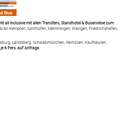
mit all inclusive mit allen Transfers, Standhotel & Busanreise zum
b/an Kempten, Sonthofen, Memmingen, Wangen, Friedrichshafen,
sburg, Landsberg, Schwabmünchen, Illertissen, Kaufbeuren,
 je 6 Pers. auf Anfrage.
AN
AB
anische Republik
—
18:00
—
—
aika
08:00
18:00
ritannien
12:00
20:00
—
—
olumbien
07:00
16:00
a Rica
09:00
20:00