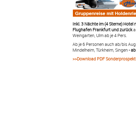
Inkl. 3 Nächte im (4 Sterne) Hotel 
Flughafen Frankfurt und zurück
a
Weingarten, Ulm ab je 4 Pers.
Ab je 6 Personen auch ab/bis Aug
Mindelheim, Türkheim, Singen
- ab
>>Download PDF Sonderprospekt
Kreuzfahrt: 16.11.26 - 03.12.26
#
TAG
HAFEN
1
MO
La Romana – Dominik
2
DI
Seetag
3
MI
Montego Bay – Jam
4
DO
Georgetown – Großb
5
FR
Seetag
6
SA
Isla San Andres – K
7
SO
Puerto Limon – Cost