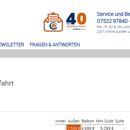
Service und B
07522 97840 -
Mo.- Fr. 9-18 Uhr und
24/7 online suchen 
EWSLETTER
FRAGEN & ANTWORTEN
fahrt
Innen
Außen
Balkon
Mini Suite
Suite
-
3.599 €
4.999 €
6.299 €
-