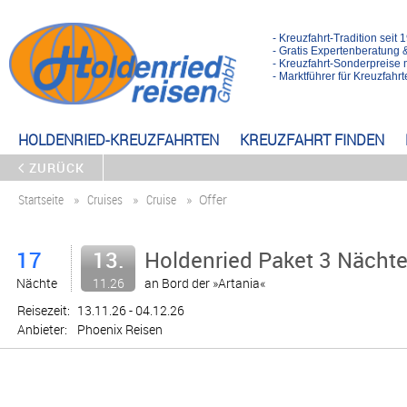
- Kreuzfahrt-Tradition seit 
- Gratis Expertenberatung 
- Kreuzfahrt-Sonderpreise 
- Marktführer für Kreuzfah
HOLDENRIED-KREUZFAHRTEN
KREUZFAHRT FINDEN
ZURÜCK
Startseite
Cruises
Cruise
Offer
17
13.
Holdenried Paket 3 Nächte
Nächte
11.26
an Bord der »Artania«
Reisezeit:
13.11.26 - 04.12.26
Anbieter:
Phoenix Reisen