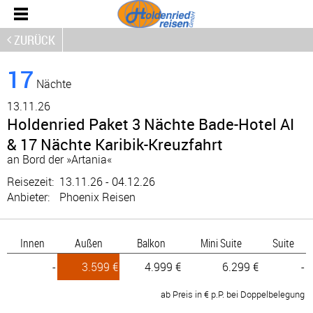
ZURÜCK
17
Nächte
13.
11.26
Holdenried Paket 3 Nächte Bade-Hotel AI
& 17 Nächte Karibik-Kreuzfahrt
an Bord der »Artania«
Reisezeit:
13.11.26 - 04.12.26
Anbieter:
Phoenix Reisen
Innen
Außen
Balkon
Mini Suite
Suite
-
3.599 €
4.999 €
6.299 €
-
ab Preis in € p.P. bei Doppelbelegung