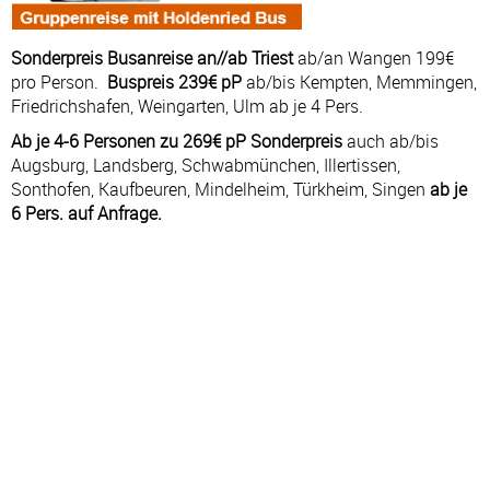
Sonderpreis Busanreise an//ab Triest
ab/an Wangen 199€
pro Person.
Buspreis 239€ pP
ab/bis Kempten, Memmingen,
Friedrichshafen, Weingarten, Ulm ab je 4 Pers.
Ab je 4-6 Personen zu 269€ pP Sonderpreis
auch ab/bis
Augsburg, Landsberg, Schwabmünchen, Illertissen,
Sonthofen, Kaufbeuren, Mindelheim, Türkheim, Singen
ab je
6 Pers. auf Anfrage.
Kreuzfahrt: 29.08.27 - 05.09.27
#
TAG
HAFEN
AN
AB
1
SO
Triest – Italien
—
22:00
2
MO
Seetag
—
—
3
DI
Bari – Italien
08:00
19:00
4
MI
Dubrovnik – Kroatien
07:00
22:00
5
DO
Kotor – Montenegro
07:00
18:00
6
FR
Split – Kroatien
08:00
19:00