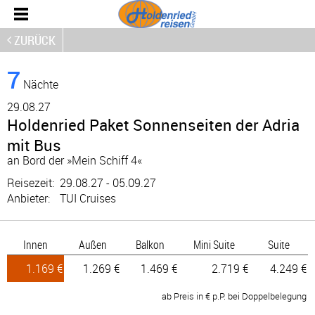
ZURÜCK
7
Nächte
29.
08.27
Holdenried Paket Sonnenseiten der Adria
mit Bus
an Bord der »Mein Schiff 4«
Reisezeit:
29.08.27 - 05.09.27
Anbieter:
TUI Cruises
Innen
Außen
Balkon
Mini Suite
Suite
1.169 €
1.269 €
1.469 €
2.719 €
4.249 €
ab Preis in € p.P. bei Doppelbelegung