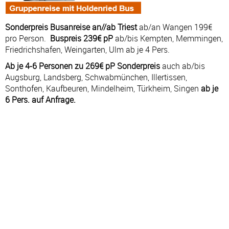
Sonderpreis Busanreise an//ab Triest
ab/an Wangen 199€
pro Person.
Buspreis 239€ pP
ab/bis Kempten, Memmingen,
Friedrichshafen, Weingarten, Ulm ab je 4 Pers.
Ab je 4-6 Personen zu 269€ pP Sonderpreis
auch ab/bis
Augsburg, Landsberg, Schwabmünchen, Illertissen,
Sonthofen, Kaufbeuren, Mindelheim, Türkheim, Singen
ab je
6 Pers. auf Anfrage.
Kreuzfahrt: 29.08.27 - 05.09.27
#
TAG
HAFEN
AN
AB
1
SO
Triest – Italien
—
22:00
2
MO
Seetag
—
—
3
DI
Bari – Italien
08:00
19:00
4
MI
Dubrovnik – Kroatien
07:00
22:00
5
DO
Kotor – Montenegro
07:00
18:00
6
FR
Split – Kroatien
08:00
19:00