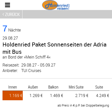
ZURÜCK
7
Nächte
29.
08.27
Holdenried Paket Sonnenseiten der Adria
mit Bus
an Bord der »Mein Schiff 4«
Reisezeit:
29.08.27 - 05.09.27
Anbieter:
TUI Cruises
Innen
Außen
Balkon
Mini Suite
Suite
1.169 €
1.269 €
1.469 €
2.719 €
4.249 €
ab Preis in € p.P. bei Doppelbelegung