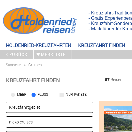
- Kreuzfahrt-Traditio
- Gratis Expertenber
- Kreuzfahrt-Sonderp
- Marktführer für Kr
HOLDENRIED-KREUZFAHRTEN
KREUZFAHRT FINDEN
ZURÜCK
MERKLISTE
Startseite
Cruises
KREUZFAHRT FINDEN
57
Reisen
MEER
FLUSS
NUR PAKETE