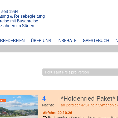
n seit 1984
atung & Reisebegleitung
reise mit Busanreise
euzfahrten im Süden
REEDEREIEN
ÜBER UNS
INSERATE
GAESTEBUCH
N
4
*Holdenried Paket* 
Nächte
an Bord der »MS Rhein Symphonie
Abfahrt: 20.10.26
Bustransfers:
Kempten
- Memmingen
- Wa