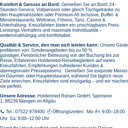
Komfort & Genuss an Bord:
Genießen Sie an Bord:
24-
Stunden-Service, Vollpension oder gleich
Tischgetränke zu
den Hauptmahlzeiten oder Premium All Inclusive,
Buffet- &
Menürestaurants,
Wellness, Fitness, Tanz, Casino &
Unterhaltung.
Kreuzfahrten bieten ein unschlagbares Preis-
Leistungs-Verhältnis und maximale Individualität –
wetterunabhängig und komfortabel.
Qualität & Service, den man sich leisten kann:
Unsere Gäste
profitieren von:
Sonderangeboten bis zu 50 %
günstiger,
Persönlicher Betreuung von der Buchung bis zur
Reise,
Erfahrenen Holdenried-Reisebegleitern auf vielen
Kreuzfahrten,
Empfehlungen zufriedener Kunden &
überregionaler Pressepräsenz.
Genießen Sie exquisite Menüs
im Gourmet- oder Hauptrestaurant, während Sie täglich neue
Ziele erreichen. Kreuzfahrten sind einzigartig – und wir machen
sie perfekt.
Unsere Adresse:
Holdenried Reisen GmbH,
Spinnerei
1, 88239 Wangen im Allgäu
📞 Tel.: 07522 978400 🕘 Öffnungszeiten: Mo–Fr: 9:00–18:00
Uhr Sa: 9:00–12:00 Uhr