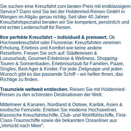
Sie suchen eine Kreuzfahrt zum besten Preis mit erstklassigem
Service? Dann sind Sie bei der Holdenried-Reisen GmbH in
Wangen im Allgäu genau richtig. Seit über 40 Jahren
Kreuzfahrtspezialist beraten wir Sie kompetent, persönlich und
mit echter Leidenschaft für Reisen.
Ihre perfekte Kreuzfahrt – individuell & preiswert.
Ob
Hochseekreuzfahrt oder Flussreise: Kreuzfahrten vereinen
Erholung, Erlebnis und Komfort wie keine andere
Reiseform.
Freuen Sie sich auf:
Städtereisen &
Luxusurlaub,
Gourmet-Erlebnisse & Wellness,
Shopping-
Touren & Sonnenbaden,
Erlebnisurlaub für Familien, Paare,
Singles, Best Ager & Kinder.
Für jede Zielgruppe und jeden
Wunsch gibt es das passende Schiff – wir helfen Ihnen, das
Richtige zu finden.
Traumziele weltweit entdecken.
Reisen Sie mit Holdenried-
Reisen zu den schönsten Destinationen der Welt:
Mittelmeer & Kanaren,
Nordland & Ostsee,
Karibik,
Asien &
exotische Fernziele.
Erleben Sie moderne Hochseeliner,
klassische Kreuzfahrtschiffe, Club- und Wohlfühlschiffe, First-
Class-Traumschiffe sowie die bekannten Ozeanliner aus
„Verrückt nach Meer“.