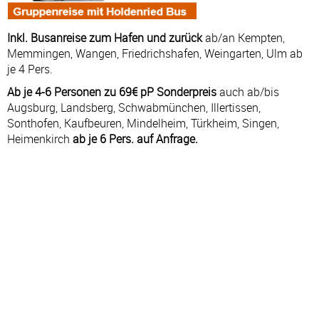
Inkl. Busanreise zum Hafen und zurück
ab/an Kempten,
Memmingen, Wangen, Friedrichshafen, Weingarten, Ulm ab
je 4 Pers.
Ab je 4-6 Personen zu 69€ pP Sonderpreis
auch ab/bis
Augsburg, Landsberg, Schwabmünchen, Illertissen,
Sonthofen, Kaufbeuren, Mindelheim, Türkheim, Singen,
Heimenkirch
ab je 6 Pers. auf Anfrage.
Kreuzfahrt: 20.10.26 - 24.10.26
#
TAG
HAFEN
AN
AB
1
DI
Köln – Deutschland
—
17:00
2
MI
Treis-Karden – Deutschland
07:00
13:30
2
MI
Koblenz – Deutschland
18:30
—
3
DO
Koblenz – Deutschland
—
12:00
3
DO
Rüdesheim – Deutschland
18:30
—
4
FR
Rüdesheim – Deutschland
—
12:30