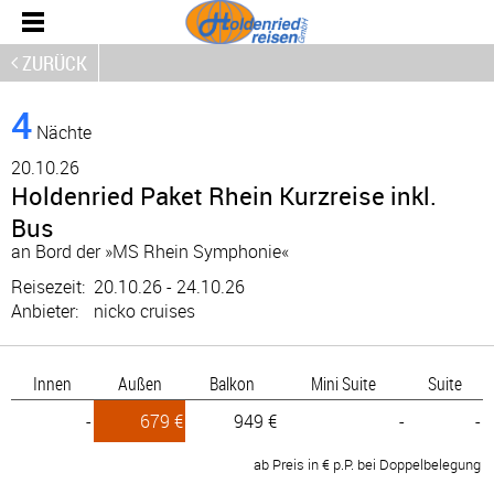
ZURÜCK
4
Nächte
20.
10.26
Holdenried Paket Rhein Kurzreise inkl.
Bus
an Bord der »MS Rhein Symphonie«
Reisezeit:
20.10.26 - 24.10.26
Anbieter:
nicko cruises
Innen
Außen
Balkon
Mini Suite
Suite
-
679 €
949 €
-
-
ab Preis in € p.P. bei Doppelbelegung