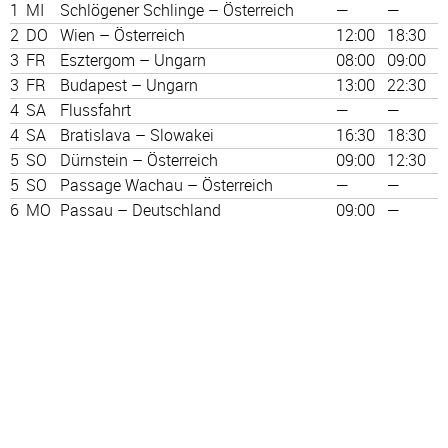
1
MI
Schlögener Schlinge – Österreich
—
—
2
DO
Wien – Österreich
12:00
18:30
3
FR
Esztergom – Ungarn
08:00
09:00
3
FR
Budapest – Ungarn
13:00
22:30
4
SA
Flussfahrt
—
—
4
SA
Bratislava – Slowakei
16:30
18:30
5
SO
Dürnstein – Österreich
09:00
12:30
5
SO
Passage Wachau – Österreich
—
—
6
MO
Passau – Deutschland
09:00
—
Personalausweis genügt. Routenänderungen vorbehalten.
Die günstigste Reise des Jahres - Deluxe Schiff !
Jubiläumsangebot 1 Jahr Holdenried Reisebüro Wangen-
Gratis Bus Wert 180 € pP ?