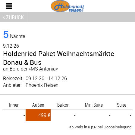
ZURÜCK
5
Nächte
9.
12.26
Holdenried Paket Weihnachtsmärkte
Donau & Bus
an Bord der »MS Antonia«
Reisezeit:
09.12.26 - 14.12.26
Anbieter:
Phoenix Reisen
Innen
Außen
Balkon
Mini Suite
Suite
-
499 €
-
-
-
ab Preis in € p.P. bei Doppelbelegung