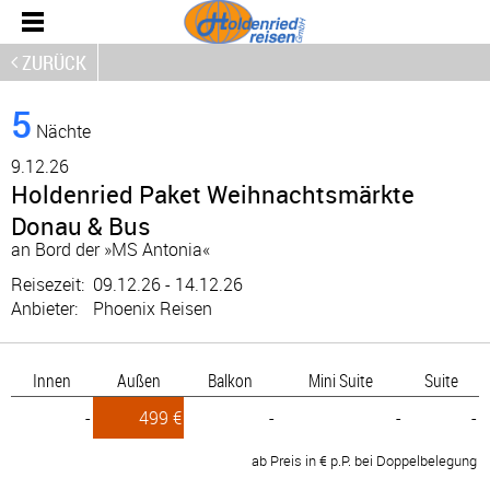
ZURÜCK
5
Nächte
9.
12.26
Holdenried Paket Weihnachtsmärkte
Donau & Bus
an Bord der »MS Antonia«
Reisezeit:
09.12.26 - 14.12.26
Anbieter:
Phoenix Reisen
Innen
Außen
Balkon
Mini Suite
Suite
-
499 €
-
-
-
ab Preis in € p.P. bei Doppelbelegung