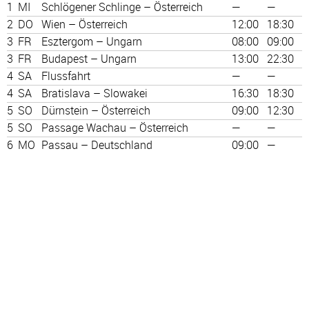
1
MI
Schlögener Schlinge – Österreich
—
—
2
DO
Wien – Österreich
12:00
18:30
3
FR
Esztergom – Ungarn
08:00
09:00
3
FR
Budapest – Ungarn
13:00
22:30
4
SA
Flussfahrt
—
—
4
SA
Bratislava – Slowakei
16:30
18:30
5
SO
Dürnstein – Österreich
09:00
12:30
5
SO
Passage Wachau – Österreich
—
—
6
MO
Passau – Deutschland
09:00
—
Personalausweis genügt. Routenänderungen vorbehalten.
Die günstigste Reise des Jahres - Deluxe Schiff !
Jubiläumsangebot 1 Jahr Holdenried Reisebüro Wangen-
Gratis Bus Wert 180 € pP ?