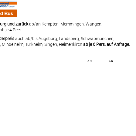
burg und zurück
ab/an Kempten, Memmingen, Wangen,
ab je 4 Pers.
derpreis
auch ab/bis Augsburg, Landsberg, Schwabmünchen,
n, Mindelheim, Türkheim, Singen, Heimenkirch
ab je 6 Pers. auf Anfrage.
AN
AB
land
—
21:00
—
—
08:00
18:00
10:00
21:00
gen
09:00
19:00
—
—
kap) – Norwegen
13:00
—
kap) – Norwegen
—
01:00
n
14:00
21:00
—
—
n
10:00
17:00