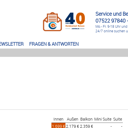
Service und B
07522 97840 -
Mo.- Fr. 9-18 Uhr und
24/7 online suchen 
EWSLETTER
FRAGEN & ANTWORTEN
Innen
Außen
Balkon
Mini Suite
Suite
1.699 €
2.179 €
2.359 €
-
-