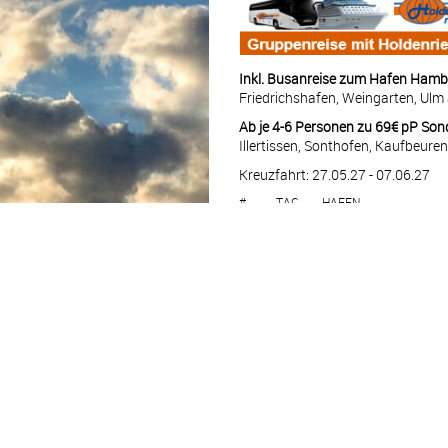
Inkl. Busanreise zum Hafen Ham
Friedrichshafen, Weingarten, Ulm 
Ab je 4-6 Personen zu 69€ pP Son
Illertissen, Sonthofen, Kaufbeure
Kreuzfahrt: 27.05.27 - 07.06.27
#
TAG
HAFEN
1
DO
Hamburg – Deutsch
2
FR
Seetag
3
SA
Bergen – Norwegen
4
SO
Molde – Norwegen
5
MO
Trondheim – Norwe
6
DI
Seetag
7
MI
Honningsvag (Nord
8
DO
Honningsvag (Nord
8
DO
Tromsø – Norwege
9
FR
Seetag
10
SA
Alesund – Norwege