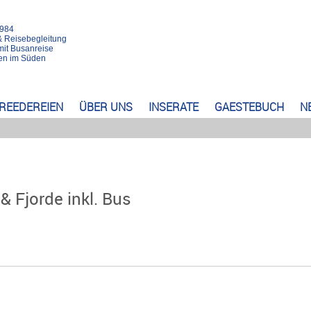
1984
& Reisebegleitung
mit Busanreise
rten im Süden
REEDEREIEN
ÜBER UNS
INSERATE
GAESTEBUCH
N
& Fjorde inkl. Bus