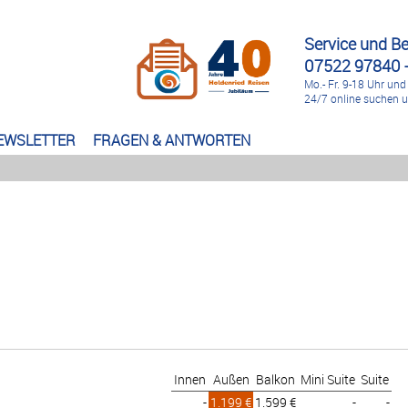
Service und B
07522 97840 -
Mo.- Fr. 9-18 Uhr und
24/7 online suchen 
EWSLETTER
FRAGEN & ANTWORTEN
Innen
Außen
Balkon
Mini Suite
Suite
-
1.199 €
1.599 €
-
-