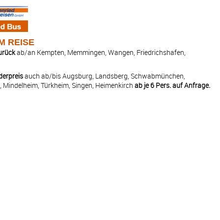
M REISE
zurück
ab/an Kempten, Memmingen, Wangen, Friedrichshafen,
derpreis
auch ab/bis Augsburg, Landsberg, Schwabmünchen,
n, Mindelheim, Türkheim, Singen, Heimenkirch
ab je 6 Pers. auf Anfrage.
AN
AB
—
15:30
Österreich
—
—
07:00
13:00
—
—
20:30
—
—
14:00
07:00
19:00
13:30
21:00