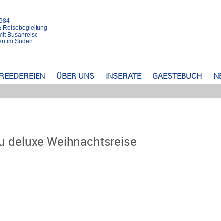
1984
& Reisebegleitung
mit Busanreise
rten im Süden
REEDEREIEN
ÜBER UNS
INSERATE
GAESTEBUCH
N
u deluxe Weihnachtsreise