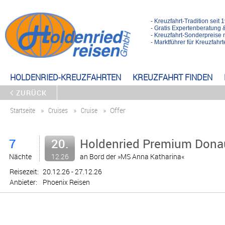
- Kreuzfahrt-Tradition seit 
- Gratis Expertenberatung 
- Kreuzfahrt-Sonderpreise 
- Marktführer für Kreuzfah
HOLDENRIED-KREUZFAHRTEN
KREUZFAHRT FINDEN
ZURÜCK
Startseite
Cruises
Cruise
Offer
7
20.
Holdenried Premium Dona
Nächte
12.26
an Bord der »MS Anna Katharina«
Reisezeit:
20.12.26 - 27.12.26
Anbieter:
Phoenix Reisen