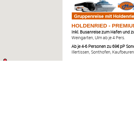
HOLDENRIED - PREMIU
Inkl. Busanreise zum Hafen und 
Weingarten, Ulm ab je 4 Pers.
Ab je 4-6 Personen zu 69€ pP Son
Illertissen, Sonthofen, Kaufbeure
Kreuzfahrt: 20.12.26 - 27.12.26
#
TAG
HAFEN
1
SO
Passau – Deutschland
1
SO
Schlögener Schlinge – 
2
MO
Melk – Österreich
2
MO
Flussfahrt
2
MO
Wien – Österreich
3
DI
Wien – Österreich
4
MI
Budapest – Ungarn
5
DO
Bratislava – Slowakei