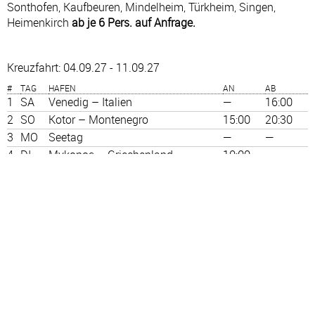
Sonthofen, Kaufbeuren, Mindelheim, Türkheim, Singen,
Heimenkirch
ab je 6 Pers. auf Anfrage.
Kreuzfahrt: 04.09.27 - 11.09.27
#
TAG
HAFEN
AN
AB
1
SA
Venedig – Italien
—
16:00
2
SO
Kotor – Montenegro
15:00
20:30
3
MO
Seetag
—
—
4
DI
Mykonos – Griechenland
10:00
—
5
MI
Mykonos – Griechenland
—
01:00
5
MI
Syros – Griechenland
07:00
16:00
6
DO
Seetag
—
—
7
FR
Ancona – Italien
14:00
20:30
8
SA
Venedig – Italien
08:00
—
Personalausweis genügt. Routenänderungen vorbehalten.
Inklusive Busan- und Abreise im Wert 250€ pP !