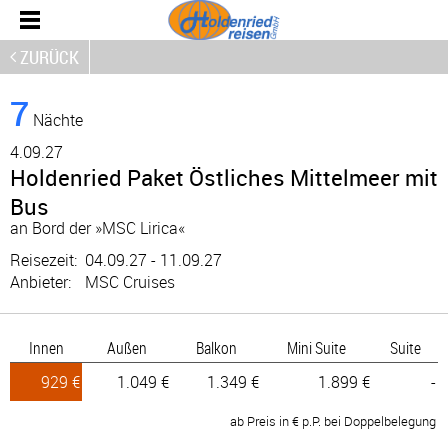
ZURÜCK
7
Nächte
4.
09.27
Holdenried Paket Östliches Mittelmeer mit
Bus
an Bord der »MSC Lirica«
Reisezeit:
04.09.27 - 11.09.27
Anbieter:
MSC Cruises
Innen
Außen
Balkon
Mini Suite
Suite
929 €
1.049 €
1.349 €
1.899 €
-
ab Preis in € p.P. bei Doppelbelegung