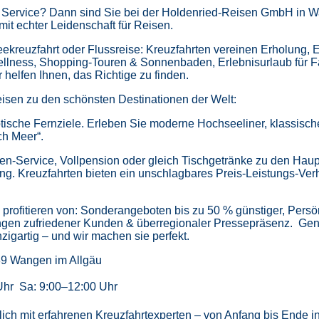
m Service? Dann sind Sie bei der Holdenried-Reisen GmbH in Wa
mit echter Leidenschaft für Reisen.
kreuzfahrt oder Flussreise: Kreuzfahrten vereinen Erholung, 
ellness,
Shopping-Touren & Sonnenbaden,
Erlebnisurlaub für 
helfen Ihnen, das Richtige zu finden.
isen zu den schönsten Destinationen der Welt:
tische Fernziele.
Erleben Sie moderne Hochseeliner, klassische 
ch Meer“.
en-Service, Vollpension oder gleich
Tischgetränke zu den Haup
ung.
Kreuzfahrten bieten ein unschlagbares Preis-Leistungs-Ver
profitieren von:
Sonderangeboten bis zu 50 % günstiger,
Persö
gen zufriedener Kunden & überregionaler Pressepräsenz.
Gen
zigartig – und wir machen sie perfekt.
39 Wangen im Allgäu
Uhr Sa: 9:00–12:00 Uhr
önlich mit erfahrenen Kreuzfahrtexperten – von Anfang bis Ende 