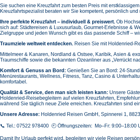
Sie suchen eine Kreuzfahrt zum besten Preis mit erstklassige
Kreuzfahrtspezialist beraten wir Sie kompetent, persönlich und 
Ihre perfekte Kreuzfahrt – individuell & preiswert.
Ob Hochsee
sich auf:
Städtereisen & Luxusurlaub,
Gourmet-Erlebnisse & W
Zielgruppe und jeden Wunsch gibt es das passende Schiff – wir 
Traumziele weltweit entdecken.
Reisen Sie mit Holdenried-Re
Mittelmeer & Kanaren,
Nordland & Ostsee,
Karibik,
Asien & exo
Traumschiffe sowie die bekannten Ozeanliner aus „Verrückt na
Komfort & Genuss an Bord:
Genießen Sie an Bord:
24-Stund
Menürestaurants,
Wellness, Fitness, Tanz, Casino & Unterhalt
komfortabel.
Qualität & Service, den man sich leisten kann:
Unsere Gäste 
Holdenried-Reisebegleitern auf vielen Kreuzfahrten,
Empfehlun
während Sie täglich neue Ziele erreichen. Kreuzfahrten sind ein
Unsere Adresse:
Holdenried Reisen GmbH,
Spinnerei 1, 882
📞 Tel.: 07522 978400 🕘 Öffnungszeiten: Mo–Fr: 9:00–18:00 
Damit Ihr Urlaub perfekt wird, begleiten wir viele Reisen pers