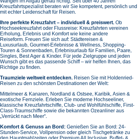
Wangen im Allgäu genau richtig. Seit über 40 Jahren
Kreuzfahrtspezialist beraten wir Sie kompetent, persönlich und
mit echter Leidenschaft für Reisen.
Ihre perfekte Kreuzfahrt – individuell & preiswert.
Ob
Hochseekreuzfahrt oder Flussreise: Kreuzfahrten vereinen
Erholung, Erlebnis und Komfort wie keine andere
Reiseform.
Freuen Sie sich auf:
Städtereisen &
Luxusurlaub,
Gourmet-Erlebnisse & Wellness,
Shopping-
Touren & Sonnenbaden,
Erlebnisurlaub für Familien, Paare,
Singles, Best Ager & Kinder.
Für jede Zielgruppe und jeden
Wunsch gibt es das passende Schiff – wir helfen Ihnen, das
Richtige zu finden.
Traumziele weltweit entdecken.
Reisen Sie mit Holdenried-
Reisen zu den schönsten Destinationen der Welt:
Mittelmeer & Kanaren,
Nordland & Ostsee,
Karibik,
Asien &
exotische Fernziele.
Erleben Sie moderne Hochseeliner,
klassische Kreuzfahrtschiffe, Club- und Wohlfühlschiffe, First-
Class-Traumschiffe sowie die bekannten Ozeanliner aus
„Verrückt nach Meer“.
Komfort & Genuss an Bord:
Genießen Sie an Bord:
24-
Stunden-Service, Vollpension oder gleich
Tischgetränke zu
den Hauptmahlzeiten oder Premium All Inclusive,
Buffet- &