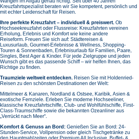
Wangen im Allgäu genau richtig. Seit über 40 Jahren
Kreuzfahrtspezialist beraten wir Sie kompetent, persönlich und
mit echter Leidenschaft für Reisen.
Ihre perfekte Kreuzfahrt – individuell & preiswert.
Ob
Hochseekreuzfahrt oder Flussreise: Kreuzfahrten vereinen
Erholung, Erlebnis und Komfort wie keine andere
Reiseform.
Freuen Sie sich auf:
Städtereisen &
Luxusurlaub,
Gourmet-Erlebnisse & Wellness,
Shopping-
Touren & Sonnenbaden,
Erlebnisurlaub für Familien, Paare,
Singles, Best Ager & Kinder.
Für jede Zielgruppe und jeden
Wunsch gibt es das passende Schiff – wir helfen Ihnen, das
Richtige zu finden.
Traumziele weltweit entdecken.
Reisen Sie mit Holdenried-
Reisen zu den schönsten Destinationen der Welt:
Mittelmeer & Kanaren,
Nordland & Ostsee,
Karibik,
Asien &
exotische Fernziele.
Erleben Sie moderne Hochseeliner,
klassische Kreuzfahrtschiffe, Club- und Wohlfühlschiffe, First-
Class-Traumschiffe sowie die bekannten Ozeanliner aus
„Verrückt nach Meer“.
Komfort & Genuss an Bord:
Genießen Sie an Bord:
24-
Stunden-Service, Vollpension oder gleich
Tischgetränke zu
den Hauptmahlzeiten oder Premium All Inclusive,
Buffet- &