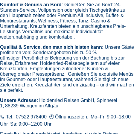
Komfort & Genuss an Bord:
Genießen Sie an Bord:
24-
Stunden-Service, Vollpension oder gleich
Tischgetränke zu
den Hauptmahlzeiten oder Premium All Inclusive,
Buffet- &
Menürestaurants,
Wellness, Fitness, Tanz, Casino &
Unterhaltung.
Kreuzfahrten bieten ein unschlagbares Preis-
Leistungs-Verhältnis und maximale Individualität –
wetterunabhängig und komfortabel.
Qualität & Service, den man sich leisten kann:
Unsere Gäste
profitieren von:
Sonderangeboten bis zu 50 %
günstiger,
Persönlicher Betreuung von der Buchung bis zur
Reise,
Erfahrenen Holdenried-Reisebegleitern auf vielen
Kreuzfahrten,
Empfehlungen zufriedener Kunden &
überregionaler Pressepräsenz.
Genießen Sie exquisite Menüs
im Gourmet- oder Hauptrestaurant, während Sie täglich neue
Ziele erreichen. Kreuzfahrten sind einzigartig – und wir machen
sie perfekt.
Unsere Adresse:
Holdenried Reisen GmbH,
Spinnerei
1, 88239 Wangen im Allgäu
📞 Tel.: 07522 978400 🕘 Öffnungszeiten: Mo–Fr: 9:00–18:00
Uhr Sa: 9:00–12:00 Uhr