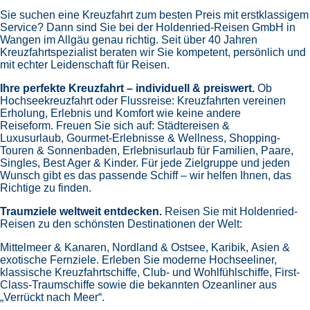
Sie suchen eine Kreuzfahrt zum besten Preis mit erstklassigem
Service? Dann sind Sie bei der Holdenried-Reisen GmbH in
Wangen im Allgäu genau richtig. Seit über 40 Jahren
Kreuzfahrtspezialist beraten wir Sie kompetent, persönlich und
mit echter Leidenschaft für Reisen.
Ihre perfekte Kreuzfahrt – individuell & preiswert.
Ob
Hochseekreuzfahrt oder Flussreise: Kreuzfahrten vereinen
Erholung, Erlebnis und Komfort wie keine andere
Reiseform.
Freuen Sie sich auf:
Städtereisen &
Luxusurlaub,
Gourmet-Erlebnisse & Wellness,
Shopping-
Touren & Sonnenbaden,
Erlebnisurlaub für Familien, Paare,
Singles, Best Ager & Kinder.
Für jede Zielgruppe und jeden
Wunsch gibt es das passende Schiff – wir helfen Ihnen, das
Richtige zu finden.
Traumziele weltweit entdecken.
Reisen Sie mit Holdenried-
Reisen zu den schönsten Destinationen der Welt:
Mittelmeer & Kanaren,
Nordland & Ostsee,
Karibik,
Asien &
exotische Fernziele.
Erleben Sie moderne Hochseeliner,
klassische Kreuzfahrtschiffe, Club- und Wohlfühlschiffe, First-
Class-Traumschiffe sowie die bekannten Ozeanliner aus
„Verrückt nach Meer“.