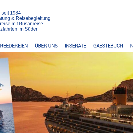
n seit 1984
atung & Reisebegleitung
reise mit Busanreise
euzfahrten im Süden
REEDEREIEN
ÜBER UNS
INSERATE
GAESTEBUCH
N