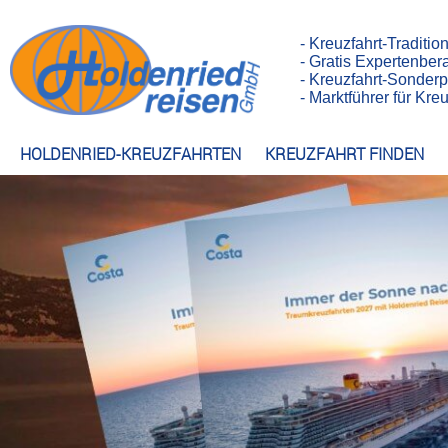
- Kreuzfahrt-Traditio
- Gratis Expertenber
- Kreuzfahrt-Sonderp
- Marktführer für Kr
HOLDENRIED-KREUZFAHRTEN
KREUZFAHRT FINDEN