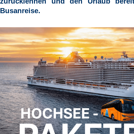
zurücklehnen und den Urlaub berei
Busanreise.