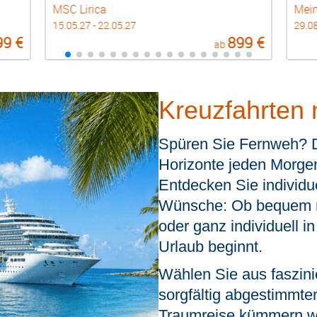
MSC Lirica
Mein
15.05.27 - 22.05.27
29.08
99 €
899 €
ab
Kreuzfahrten 
Spüren Sie Fernweh? 
Horizonte jeden Morgen
Entdecken Sie individue
Wünsche:
Ob bequem m
oder ganz individuell i
Urlaub beginnt.
Wählen Sie aus faszin
sorgfältig abgestimmte
Traumreise kümmern wir