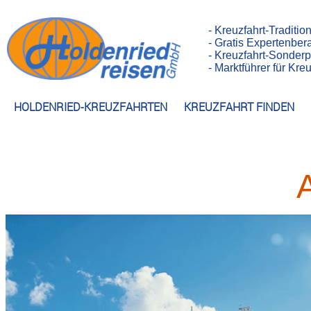
- Kreuzfahrt-Traditio
- Gratis Expertenber
- Kreuzfahrt-Sonderp
- Marktführer für Kr
HOLDENRIED-KREUZFAHRTEN
KREUZFAHRT FINDEN