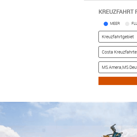
KREUZFAHRT 
MEER
FL