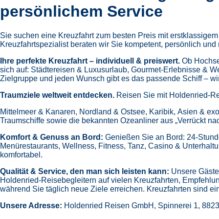
persönlichem Service
Sie suchen eine Kreuzfahrt zum besten Preis mit erstklassige
Kreuzfahrtspezialist beraten wir Sie kompetent, persönlich und 
Ihre perfekte Kreuzfahrt – individuell & preiswert.
Ob Hochsee
sich auf:
Städtereisen & Luxusurlaub,
Gourmet-Erlebnisse & W
Zielgruppe und jeden Wunsch gibt es das passende Schiff – wir 
Traumziele weltweit entdecken.
Reisen Sie mit Holdenried-Re
Mittelmeer & Kanaren,
Nordland & Ostsee,
Karibik,
Asien & exo
Traumschiffe sowie die bekannten Ozeanliner aus „Verrückt na
Komfort & Genuss an Bord:
Genießen Sie an Bord:
24-Stund
Menürestaurants,
Wellness, Fitness, Tanz, Casino & Unterhalt
komfortabel.
Qualität & Service, den man sich leisten kann:
Unsere Gäste 
Holdenried-Reisebegleitern auf vielen Kreuzfahrten,
Empfehlun
während Sie täglich neue Ziele erreichen. Kreuzfahrten sind ein
Unsere Adresse:
Holdenried Reisen GmbH,
Spinnerei 1, 882