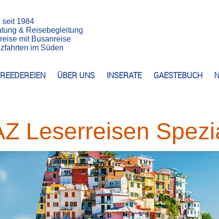
n seit 1984
atung & Reisebegleitung
reise mit Busanreise
euzfahrten im Süden
REEDEREIEN
ÜBER UNS
INSERATE
GAESTEBUCH
N
AZ Leserreisen Spezi