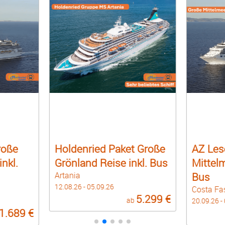
roße
Holdenried Paket Große
AZ Les
nkl.
Grönland Reise inkl. Bus
Mittelm
Artania
Bus
12.08.26 - 05.09.26
Costa Fa
5.299 €
ab
20.09.26 -
1.689 €