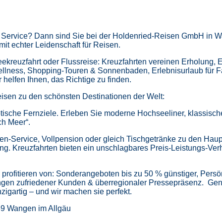
m Service? Dann sind Sie bei der Holdenried-Reisen GmbH in Wa
mit echter Leidenschaft für Reisen.
kreuzfahrt oder Flussreise: Kreuzfahrten vereinen Erholung, 
ellness,
Shopping-Touren & Sonnenbaden,
Erlebnisurlaub für 
helfen Ihnen, das Richtige zu finden.
isen zu den schönsten Destinationen der Welt:
tische Fernziele.
Erleben Sie moderne Hochseeliner, klassische 
ch Meer“.
en-Service, Vollpension oder gleich
Tischgetränke zu den Haup
ung.
Kreuzfahrten bieten ein unschlagbares Preis-Leistungs-Ver
profitieren von:
Sonderangeboten bis zu 50 % günstiger,
Persö
gen zufriedener Kunden & überregionaler Pressepräsenz.
Gen
zigartig – und wir machen sie perfekt.
39 Wangen im Allgäu