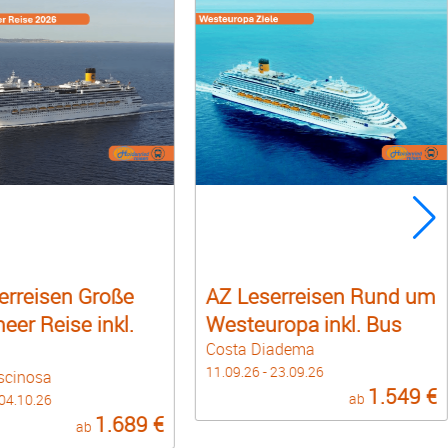
erreisen Große
AZ Leserreisen Rund um
eer Reise inkl.
Westeuropa inkl. Bus
Costa Diadema
11.09.26 - 23.09.26
scinosa
1.549 €
ab
 04.10.26
1.689 €
ab