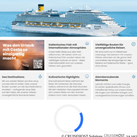
© CRUISEHOST Solutions
V4.1663
Costa Reiseziele
La Bella Vita: Das ist Costa.
Seit mehr als 75 Jahren stehen
wir für
italienisches Lebensgefühl und Gastfreundschaft
und bereisen gemeinsam mit unseren Gästen die Welt –