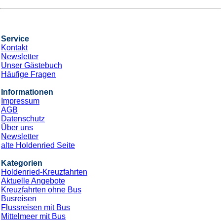
Nächte
*Holdenried Paket* Mittelmeer Kurzreise &
Bus
an Bord der »Costa Deliziosa«
Abfahrt: 20.11.26
Bustransfers:
Kempten
- Sonthofen
- Memmingen
-
Tuerkheim
- Heimenkirch
- Wangen
- Friedrichshafen
-
Weingarten
- ULM
- WeitereAufAnfrage
Route: Triest - Bari - Korfu - Seetag - Civitavecchia - Rom -
Savona
CPX004177
779 €
Günstigster Preis pro Person aus allen Angeboten ab
2 Angebote
ansehen