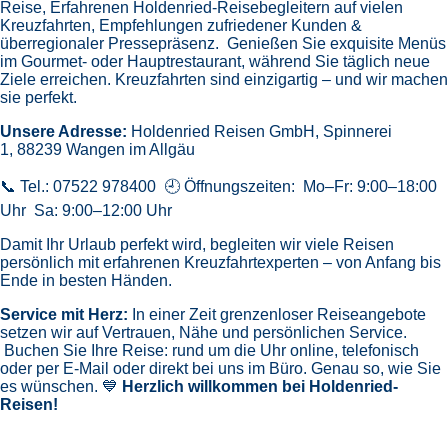
Weingarten
- Friedrichshafen
- ULM
- WeitereMitAufpreis
Route: Savona - Marseille - Barcelona - Palma de Mallorca -
Seetag - Palermo - Civitavecchia - Rom - Savona
CPX004207
729 €
Günstigster Preis pro Person aus allen Angeboten ab
919
2 Angebote
ansehen
5