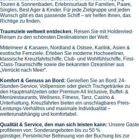
1775
Reisen
7
Nächte
*Holdenried Paket* Westliches Mittelmeer
inkl. Bus
an Bord der »Costa Toscana«
Abfahrt: 06.02.27
Bustransfers:
Kempten
- Memmingen
- Wangen
-