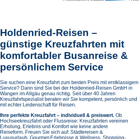
überall dort, wo es Schönheit gibt. Jede Reise ist ein Moment
zum Genießen – die Kunst, innezuhalten, sich zurückzulehnen
und den Augenblick in vollen Zügen auszukosten. Inspiriert
vom italienischen Lebensgefühl, öffnen sich Türen zu den
faszinierendsten Zielen am Meer und an Land. Ein Erlebnis,
das die Schönheit der Welt auf besondere Weise spürbar
macht