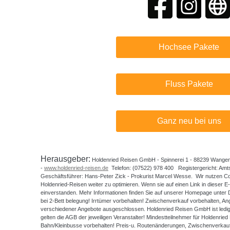
Hochsee Pakete
Fluss Pakete
Ganz neu bei uns
Herausgeber:
Holdenried Reisen GmbH - Spinnerei 1 - 88239 Wangen 
-
www.holdenried-reisen.de
Telefon: (07522) 978 400 Registergericht: Am
Geschäftsführer: Hans-Peter Zick - Prokurist Marcel Wesse. Wir nutzen Co
Holdenried-Reisen weiter zu optimieren. Wenn sie auf einen Link in dieser E-M
einverstanden. Mehr Informationen finden Sie auf unserer Homepage unter D
bei 2-Bett belegung! Irrtümer vorbehalten! Zwischenverkauf vorbehalten, Ange
verschiedener Angebote ausgeschlossen. Holdenried Reisen GmbH ist ledigl
gelten die AGB der jeweiligen Veranstalter! Mindestteilnehmer für Holdenri
Bahn/Kleinbusse vorbehalten! Preis-u. Routenänderungen, Zwischenverkauf,