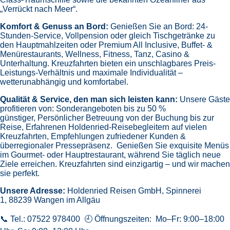
„Verrückt nach Meer“.
Komfort & Genuss an Bord:
Genießen Sie an Bord:
24-
Stunden-Service, Vollpension oder gleich
Tischgetränke zu
den Hauptmahlzeiten oder Premium All Inclusive,
Buffet- &
Menürestaurants,
Wellness, Fitness, Tanz, Casino &
Unterhaltung.
Kreuzfahrten bieten ein unschlagbares Preis-
Leistungs-Verhältnis und maximale Individualität –
wetterunabhängig und komfortabel.
Qualität & Service, den man sich leisten kann:
Unsere Gäste
profitieren von:
Sonderangeboten bis zu 50 %
günstiger,
Persönlicher Betreuung von der Buchung bis zur
Reise,
Erfahrenen Holdenried-Reisebegleitern auf vielen
Kreuzfahrten,
Empfehlungen zufriedener Kunden &
überregionaler Pressepräsenz.
Genießen Sie exquisite Menüs
im Gourmet- oder Hauptrestaurant, während Sie täglich neue
Ziele erreichen. Kreuzfahrten sind einzigartig – und wir machen
sie perfekt.
Unsere Adresse:
Holdenried Reisen GmbH,
Spinnerei
1, 88239 Wangen im Allgäu
📞 Tel.: 07522 978400 🕘 Öffnungszeiten: Mo–Fr: 9:00–18:00