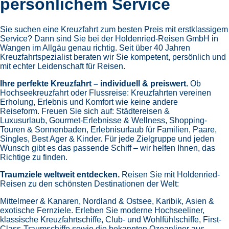
persönlichem Service
Sie suchen eine Kreuzfahrt zum besten Preis mit erstklassigem
Service? Dann sind Sie bei der Holdenried-Reisen GmbH in
Wangen im Allgäu genau richtig. Seit über 40 Jahren
Kreuzfahrtspezialist beraten wir Sie kompetent, persönlich und
mit echter Leidenschaft für Reisen.
Ihre perfekte Kreuzfahrt – individuell & preiswert.
Ob
Hochseekreuzfahrt oder Flussreise: Kreuzfahrten vereinen
Erholung, Erlebnis und Komfort wie keine andere
Reiseform.
Freuen Sie sich auf:
Städtereisen &
Luxusurlaub,
Gourmet-Erlebnisse & Wellness,
Shopping-
Touren & Sonnenbaden,
Erlebnisurlaub für Familien, Paare,
Singles, Best Ager & Kinder.
Für jede Zielgruppe und jeden
Wunsch gibt es das passende Schiff – wir helfen Ihnen, das
Richtige zu finden.
Traumziele weltweit entdecken.
Reisen Sie mit Holdenried-
Reisen zu den schönsten Destinationen der Welt:
Mittelmeer & Kanaren,
Nordland & Ostsee,
Karibik,
Asien &
exotische Fernziele.
Erleben Sie moderne Hochseeliner,
klassische Kreuzfahrtschiffe, Club- und Wohlfühlschiffe, First-
Class-Traumschiffe sowie die bekannten Ozeanliner aus