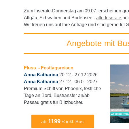
Zum Inserate-D
onnerstag am 09.07. erscheinen g
Allgäu, Schwaben und Bodensee -
alle Inserate
he
Wir freuen uns auf Ihre Anfrage und sind gerne für 
Angebote mit Bu
Fluss - Festtagsreisen
Anna Katharina
20.12.- 27.12.2026
Anna Katharina
27.12.- 06.01.2027
Premium Schiff von Phoenix, festliche
Tage an Bord, Bustransfer an/ab
Passau gratis für Blitzbucher.
1199
ab
€ inkl. Bus