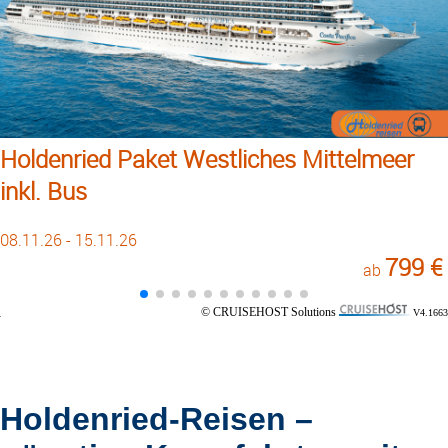
Holdenried Paket Westliches Mittelmeer
inkl. Bus
08.11.26 - 15.11.26
799 €
ab
© CRUISEHOST Solutions
V4.1663
Holdenried-Reisen –