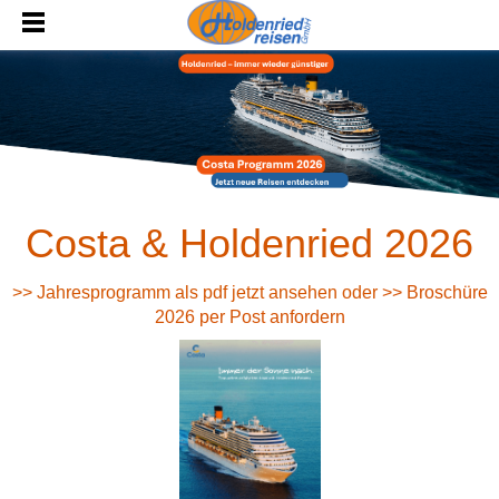
Costa & Holdenried 2026
>> Jahresprogramm als pdf jetzt ansehen
oder
>> Broschüre
2026 per Post anfordern