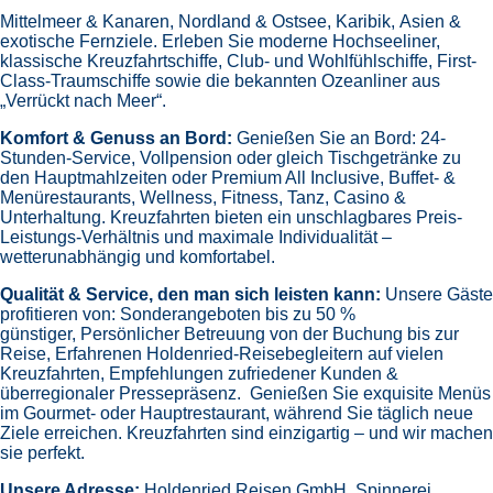
Mittelmeer & Kanaren,
Nordland & Ostsee,
Karibik,
Asien &
exotische Fernziele.
Erleben Sie moderne Hochseeliner,
klassische Kreuzfahrtschiffe, Club- und Wohlfühlschiffe, First-
Class-Traumschiffe sowie die bekannten Ozeanliner aus
„Verrückt nach Meer“.
Komfort & Genuss an Bord:
Genießen Sie an Bord:
24-
Stunden-Service, Vollpension oder gleich
Tischgetränke zu
den Hauptmahlzeiten oder Premium All Inclusive,
Buffet- &
Menürestaurants,
Wellness, Fitness, Tanz, Casino &
Unterhaltung.
Kreuzfahrten bieten ein unschlagbares Preis-
Leistungs-Verhältnis und maximale Individualität –
wetterunabhängig und komfortabel.
Qualität & Service, den man sich leisten kann:
Unsere Gäste
profitieren von:
Sonderangeboten bis zu 50 %
günstiger,
Persönlicher Betreuung von der Buchung bis zur
Reise,
Erfahrenen Holdenried-Reisebegleitern auf vielen
Kreuzfahrten,
Empfehlungen zufriedener Kunden &
überregionaler Pressepräsenz.
Genießen Sie exquisite Menüs
im Gourmet- oder Hauptrestaurant, während Sie täglich neue
Ziele erreichen. Kreuzfahrten sind einzigartig – und wir machen
sie perfekt.
Unsere Adresse:
Holdenried Reisen GmbH,
Spinnerei