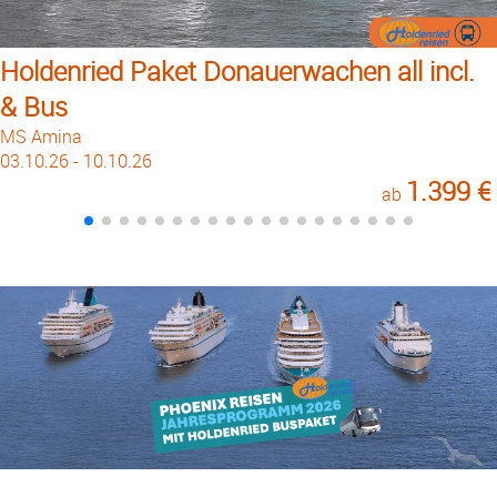
Holdenried Paket Donauerwachen all incl.
& Bus
MS Amina
03.10.26 - 10.10.26
1.399 €
ab