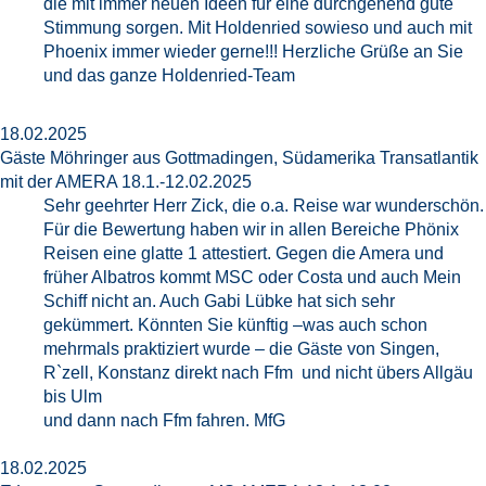
die mit immer neuen Ideen für eine durchgehend gute
Stimmung sorgen. Mit Holdenried sowieso und auch mit
Phoenix immer wieder gerne!!! Herzliche Grüße an Sie
und das ganze Holdenried-Team
18.02.2025
Gäste Möhringer aus Gottmadingen, Südamerika Transatlantik
mit der AMERA 18.1.-12.02.2025
Sehr geehrter Herr Zick, die o.a. Reise war wunderschön.
Für die Bewertung haben wir in allen Bereiche Phönix
Reisen eine glatte 1 attestiert. Gegen die Amera und
früher Albatros kommt MSC oder Costa und auch Mein
Schiff nicht an. Auch Gabi Lübke hat sich sehr
gekümmert. Könnten Sie künftig –was auch schon
mehrmals praktiziert wurde – die Gäste von Singen,
R`zell, Konstanz direkt nach Ffm und nicht übers Allgäu
bis Ulm
und dann nach Ffm fahren. MfG
18.02.2025