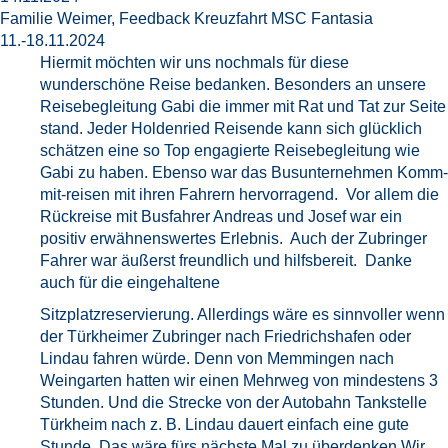
Familie Weimer, Feedback Kreuzfahrt MSC Fantasia
11.-18.11.2024
Hiermit möchten wir uns nochmals für diese
wunderschöne Reise bedanken. Besonders an unsere
Reisebegleitung Gabi die immer mit Rat und Tat zur Seite
stand. Jeder Holdenried Reisende kann sich glücklich
schätzen eine so Top engagierte Reisebegleitung wie
Gabi zu haben. Ebenso war das Busunternehmen Komm-
mit-reisen mit ihren Fahrern hervorragend. Vor allem die
Rückreise mit Busfahrer Andreas und Josef war ein
positiv erwähnenswertes Erlebnis. Auch der Zubringer
Fahrer war äußerst freundlich und hilfsbereit. Danke
auch für die eingehaltene
Sitzplatzreservierung. Allerdings wäre es sinnvoller wenn
der Türkheimer Zubringer nach Friedrichshafen oder
Lindau fahren würde. Denn von Memmingen nach
Weingarten hatten wir einen Mehrweg von mindestens 3
Stunden. Und die Strecke von der Autobahn Tankstelle
Türkheim nach z. B. Lindau dauert einfach eine gute
Stunde. Das wäre fürs nächste Mal zu überdenken.Wir