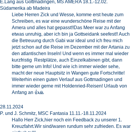
E.Lang aus Gottmadingen, MS AMERA 18.1.-12.02.
Südamerika ab Madeira
Liebe Herren Zick und Wesse, komme erst heute zum
Schreiben, es war eine wunderschöne Reise mit der
Amera und alles hat gepasst!!Das Meer war zu Anfang
etwas unruhig, aber ich bin ja Gottseidank seefest!! Auch
die Betreuung durch Gabi war ideal und ich freu mich
jetzt schon auf die Reise im Dezember mit der Artania zu
den atlantischen Inseln! Und wenn es immer mal wieder
kurzfristig Restplätze, auch Einzelkabinen gibt, dann
bitte gerne um Info! Und wie ich immer wieder sehe,
macht der neue Hauptsitz in Wangen gute Fortschritte!
Weiterhin einen guten Verlauf aus Gottmadingen und
immer wieder gerne mit Holdenried-Reisen! Urlaub von
Anfang an 👍🙏
28.11.2024
P. und J. Schmitz, MSC Fantasia 11.11.-18.11.2024
Hallo Herr Zick,hier noch ein Feedback zu unserer 1.
Kreuzfahrt.Wir sind/waren rundum sehr zufrieden. Es war