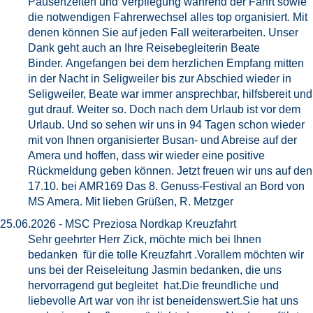
Pausenzeiten und Verpflegung während der Fahrt sowie
die notwendigen Fahrerwechsel alles top organisiert. Mit
denen können Sie auf jeden Fall weiterarbeiten. Unser
Dank geht auch an Ihre Reisebegleiterin Beate
Binder. Angefangen bei dem herzlichen Empfang mitten
in der Nacht in Seligweiler bis zur Abschied wieder in
Seligweiler, Beate war immer ansprechbar, hilfsbereit und
gut drauf. Weiter so. Doch nach dem Urlaub ist vor dem
Urlaub. Und so sehen wir uns in 94 Tagen schon wieder
mit von Ihnen organisierter Busan- und Abreise auf der
Amera und hoffen, dass wir wieder eine positive
Rückmeldung geben können. Jetzt freuen wir uns auf den
17.10. bei AMR169 Das 8. Genuss-Festival an Bord von
MS Amera. Mit lieben Grüßen, R. Metzger
25.06.2026 - MSC Preziosa Nordkap Kreuzfahrt
Sehr geehrter Herr Zick, möchte mich bei Ihnen
bedanken für die tolle Kreuzfahrt .Vorallem möchten wir
uns bei der Reiseleitung Jasmin bedanken, die uns
hervorragend gut begleitet hat.Die freundliche und
liebevolle Art war von ihr ist beneidenswert.Sie hat uns