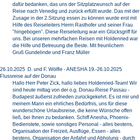
dafür bedanken, das uns der Sitzplatzwunsch auf der
Reise nach Venedig und zurück erfüllt wurde. Das mit der
Zusage in der 2.Sitzung essen zu können wurde erst mit
Hilfe des Reiseleiters Herrn Rasthofer und seiner Frau
"hingebogen". Diese Reiseleitung war ein Glücksgriff für
uns. Bei unseren mehrfachen Reisen mit Holdenried war
die Hilfe und Betreuung die Beste. Mit freunlichem
Gruß Gundelinde und Franz Müller
26.10.2025 D. und F. Wölfle - ANESHA 19.-26.10.2025
Flussreise auf der Donau
Hallo Herr Peter Zick, hallo liebes Holdenried-Team! Wir
sind heute mittag von der o.g. Donau-Reise Passau -
Budapest äußerst zufrieden zurückgekehrt. Es ist mir und
meinem Mann ein ehrliches Bedürfnis, uns für diese
wunderschöne Urlaubsreise, die keine Wünsche offen
ließ, bei Ihnen zu bedanken. Schiff Anesha, Phoenix-
Bedienstete, sowie sonstiges Personal - alles bestens,
Organisation der Freizeit, Ausflüge, Essen - alles
bestens, Organisation der Anfahrt und Abholung - durch