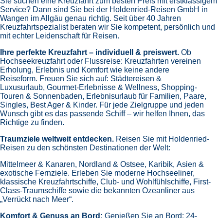
Sie suchen eine Kreuzfahrt zum besten Preis mit erstklassigem
Service? Dann sind Sie bei der Holdenried-Reisen GmbH in
Wangen im Allgäu genau richtig. Seit über 40 Jahren
Kreuzfahrtspezialist beraten wir Sie kompetent, persönlich und
mit echter Leidenschaft für Reisen.
Ihre perfekte Kreuzfahrt – individuell & preiswert.
Ob
Hochseekreuzfahrt oder Flussreise: Kreuzfahrten vereinen
Erholung, Erlebnis und Komfort wie keine andere
Reiseform.
Freuen Sie sich auf:
Städtereisen &
Luxusurlaub,
Gourmet-Erlebnisse & Wellness,
Shopping-
Touren & Sonnenbaden,
Erlebnisurlaub für Familien, Paare,
Singles, Best Ager & Kinder.
Für jede Zielgruppe und jeden
Wunsch gibt es das passende Schiff – wir helfen Ihnen, das
Richtige zu finden.
Traumziele weltweit entdecken.
Reisen Sie mit Holdenried-
Reisen zu den schönsten Destinationen der Welt:
Mittelmeer & Kanaren,
Nordland & Ostsee,
Karibik,
Asien &
exotische Fernziele.
Erleben Sie moderne Hochseeliner,
klassische Kreuzfahrtschiffe, Club- und Wohlfühlschiffe, First-
Class-Traumschiffe sowie die bekannten Ozeanliner aus
„Verrückt nach Meer“.
Komfort & Genuss an Bord:
Genießen Sie an Bord:
24-