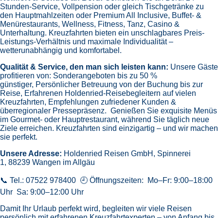
Stunden-Service, Vollpension oder gleich
Tischgetränke zu
den Hauptmahlzeiten oder Premium All Inclusive,
Buffet- &
Menürestaurants,
Wellness, Fitness, Tanz, Casino &
Unterhaltung.
Kreuzfahrten bieten ein unschlagbares Preis-
Leistungs-Verhältnis und maximale Individualität –
wetterunabhängig und komfortabel.
Qualität & Service, den man sich leisten kann:
Unsere Gäste
profitieren von:
Sonderangeboten bis zu 50 %
günstiger,
Persönlicher Betreuung von der Buchung bis zur
Reise,
Erfahrenen Holdenried-Reisebegleitern auf vielen
Kreuzfahrten,
Empfehlungen zufriedener Kunden &
überregionaler Pressepräsenz.
Genießen Sie exquisite Menüs
im Gourmet- oder Hauptrestaurant, während Sie täglich neue
Ziele erreichen. Kreuzfahrten sind einzigartig – und wir machen
sie perfekt.
Unsere Adresse:
Holdenried Reisen GmbH,
Spinnerei
1, 88239 Wangen im Allgäu
📞 Tel.: 07522 978400 🕘 Öffnungszeiten: Mo–Fr: 9:00–18:00
Uhr Sa: 9:00–12:00 Uhr
Damit Ihr Urlaub perfekt wird, begleiten wir viele Reisen
persönlich mit erfahrenen Kreuzfahrtexperten – von Anfang bis