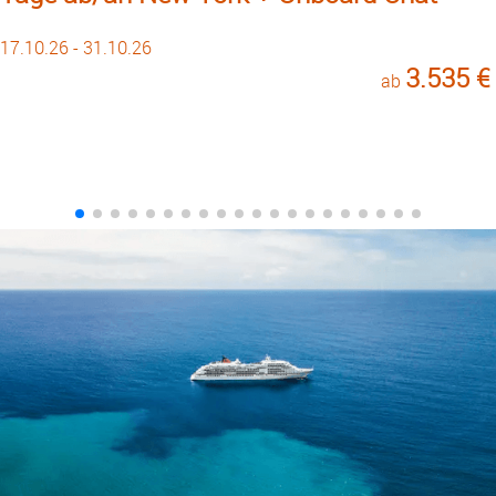
17.10.26 - 31.10.26
3.535 €
ab