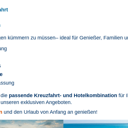
ahrt
n
ungen kümmern zu müssen
– ideal für Genießer, Familien u
ung
s
e
assung
 die
passende Kreuzfahrt- und Hotelkombination
für 
on unseren exklusiven Angeboten.
n
und den Urlaub von Anfang an genießen!