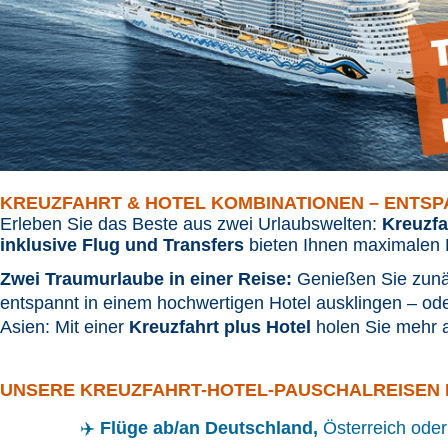
KREUZFAHRT & HOTEL KOMBINATIONEN – ENTSP
Erleben Sie das Beste aus zwei Urlaubswelten:
Kreuzfa
inklusive Flug und Transfers
bieten Ihnen maximalen K
Zwei Traumurlaube in einer Reise:
Genießen Sie zunäc
entspannt in einem hochwertigen Hotel ausklingen – oder
Asien: Mit einer
Kreuzfahrt plus Hotel
holen Sie mehr a
UNSERE KREUZFAHRT-HOTEL-PAUSCHALREISEN 
✈️
Flüge ab/an Deutschland,
Österreich oder