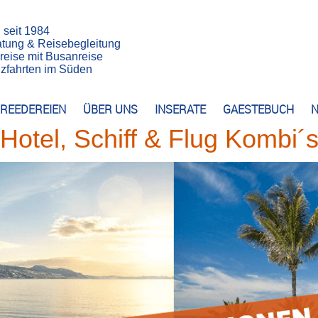
n seit 1984
atung & Reisebegleitung
reise mit Busanreise
euzfahrten im Süden
REEDEREIEN
ÜBER UNS
INSERATE
GAESTEBUCH
N
Hotel, Schiff & Flug Kombi´