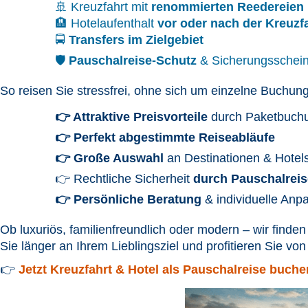
🚢 Kreuzfahrt mit
renommierten Reedereien
🏨 Hotelaufenthalt
vor oder nach der Kreuzf
🚍
Transfers im Zielgebiet
🛡️
Pauschalreise-Schutz
& Sicherungsschei
So reisen Sie stressfrei, ohne sich um einzelne Buch
👉 Attraktive Preisvorteile
durch Paketbuch
👉 Perfekt abgestimmte Reiseabläufe
👉 Große Auswahl
an Destinationen & Hotel
👉 Rechtliche Sicherheit
durch Pauschalreis
👉 Persönliche Beratung
& individuelle Anp
Ob luxuriös, familienfreundlich oder modern – wir finden
Sie länger an Ihrem Lieblingsziel und profitieren Sie v
👉
Jetzt Kreuzfahrt & Hotel als Pauschalreise buche