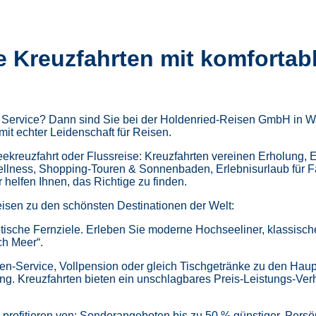
e Kreuzfahrten mit komfortab
m Service? Dann sind Sie bei der Holdenried-Reisen GmbH in Wa
mit echter Leidenschaft für Reisen.
kreuzfahrt oder Flussreise: Kreuzfahrten vereinen Erholung, 
ellness,
Shopping-Touren & Sonnenbaden,
Erlebnisurlaub für 
helfen Ihnen, das Richtige zu finden.
isen zu den schönsten Destinationen der Welt:
tische Fernziele.
Erleben Sie moderne Hochseeliner, klassische 
ch Meer“.
en-Service, Vollpension oder gleich
Tischgetränke zu den Haup
ung.
Kreuzfahrten bieten ein unschlagbares Preis-Leistungs-Ver
profitieren von:
Sonderangeboten bis zu 50 % günstiger,
Persö