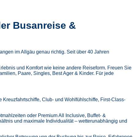
ler Busanreise &
ngen im Allgäu genau richtig. Seit über 40 Jahren
Erlebnis und Komfort wie keine andere Reiseform.
Freuen Sie
Familien, Paare, Singles, Best Ager & Kinder.
Für jede
Kreuzfahrtschiffe, Club- und Wohlfühlschiffe, First-Class-
tmahlzeiten oder Premium All Inclusive,
Buffet- &
hältnis und maximale Individualität – wetterunabhängig und
nlicher Betreuung von der Buchung bis zur Reise,
Erfahrenen