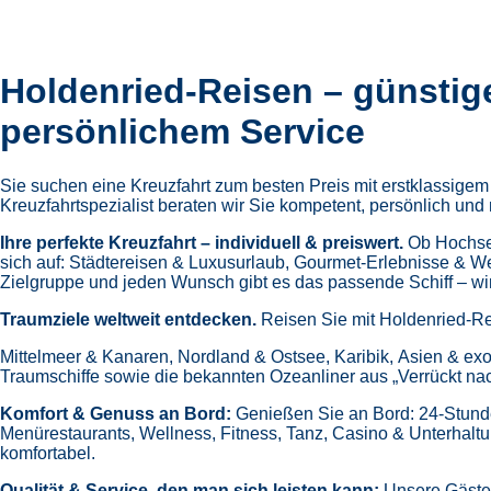
Holdenried-Reisen – günstig
persönlichem Service
Sie suchen eine Kreuzfahrt zum besten Preis mit erstklassige
Kreuzfahrtspezialist beraten wir Sie kompetent, persönlich und 
Ihre perfekte Kreuzfahrt – individuell & preiswert.
Ob Hochsee
sich auf:
Städtereisen & Luxusurlaub,
Gourmet-Erlebnisse & W
Zielgruppe und jeden Wunsch gibt es das passende Schiff – wir 
Traumziele weltweit entdecken.
Reisen Sie mit Holdenried-Re
Mittelmeer & Kanaren,
Nordland & Ostsee,
Karibik,
Asien & exo
Traumschiffe sowie die bekannten Ozeanliner aus „Verrückt na
Komfort & Genuss an Bord:
Genießen Sie an Bord:
24-Stund
Menürestaurants,
Wellness, Fitness, Tanz, Casino & Unterhalt
komfortabel.
Qualität & Service, den man sich leisten kann:
Unsere Gäste 