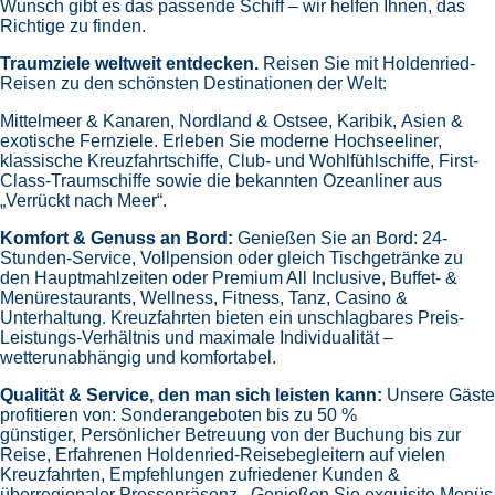
Wunsch gibt es das passende Schiff – wir helfen Ihnen, das
Richtige zu finden.
Traumziele weltweit entdecken.
Reisen Sie mit Holdenried-
Reisen zu den schönsten Destinationen der Welt:
Mittelmeer & Kanaren,
Nordland & Ostsee,
Karibik,
Asien &
exotische Fernziele.
Erleben Sie moderne Hochseeliner,
klassische Kreuzfahrtschiffe, Club- und Wohlfühlschiffe, First-
Class-Traumschiffe sowie die bekannten Ozeanliner aus
„Verrückt nach Meer“.
Komfort & Genuss an Bord:
Genießen Sie an Bord:
24-
Stunden-Service, Vollpension oder gleich
Tischgetränke zu
den Hauptmahlzeiten oder Premium All Inclusive,
Buffet- &
Menürestaurants,
Wellness, Fitness, Tanz, Casino &
Unterhaltung.
Kreuzfahrten bieten ein unschlagbares Preis-
Leistungs-Verhältnis und maximale Individualität –
wetterunabhängig und komfortabel.
Qualität & Service, den man sich leisten kann:
Unsere Gäste
profitieren von:
Sonderangeboten bis zu 50 %
günstiger,
Persönlicher Betreuung von der Buchung bis zur
Reise,
Erfahrenen Holdenried-Reisebegleitern auf vielen
Kreuzfahrten,
Empfehlungen zufriedener Kunden &
überregionaler Pressepräsenz.
Genießen Sie exquisite Menüs