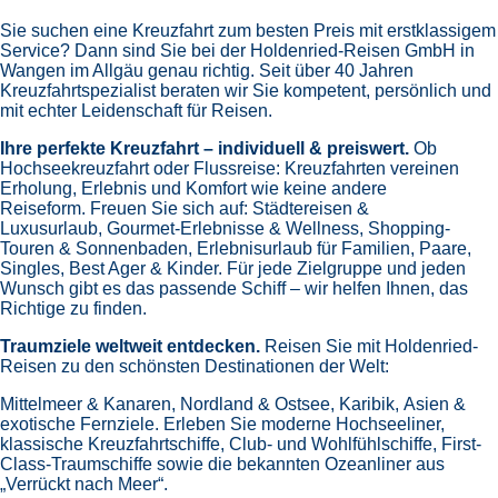
Sie suchen eine Kreuzfahrt zum besten Preis mit erstklassigem
Service? Dann sind Sie bei der Holdenried-Reisen GmbH in
Wangen im Allgäu genau richtig. Seit über 40 Jahren
Kreuzfahrtspezialist beraten wir Sie kompetent, persönlich und
mit echter Leidenschaft für Reisen.
Ihre perfekte Kreuzfahrt – individuell & preiswert.
Ob
Hochseekreuzfahrt oder Flussreise: Kreuzfahrten vereinen
Erholung, Erlebnis und Komfort wie keine andere
Reiseform.
Freuen Sie sich auf:
Städtereisen &
Luxusurlaub,
Gourmet-Erlebnisse & Wellness,
Shopping-
Touren & Sonnenbaden,
Erlebnisurlaub für Familien, Paare,
Singles, Best Ager & Kinder.
Für jede Zielgruppe und jeden
Wunsch gibt es das passende Schiff – wir helfen Ihnen, das
Richtige zu finden.
Traumziele weltweit entdecken.
Reisen Sie mit Holdenried-
Reisen zu den schönsten Destinationen der Welt:
Mittelmeer & Kanaren,
Nordland & Ostsee,
Karibik,
Asien &
exotische Fernziele.
Erleben Sie moderne Hochseeliner,
klassische Kreuzfahrtschiffe, Club- und Wohlfühlschiffe, First-
Class-Traumschiffe sowie die bekannten Ozeanliner aus
„Verrückt nach Meer“.