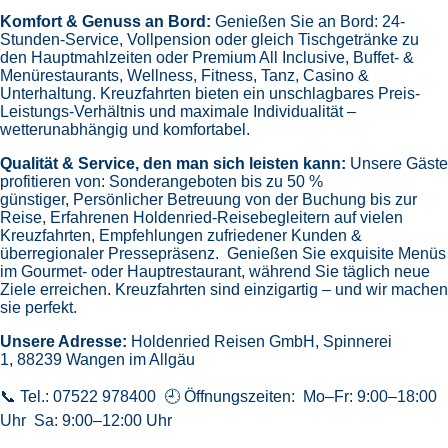
Komfort & Genuss an Bord:
Genießen Sie an Bord:
24-
Stunden-Service, Vollpension oder gleich
Tischgetränke zu
den Hauptmahlzeiten oder Premium All Inclusive,
Buffet- &
Menürestaurants,
Wellness, Fitness, Tanz, Casino &
Unterhaltung.
Kreuzfahrten bieten ein unschlagbares Preis-
Leistungs-Verhältnis und maximale Individualität –
wetterunabhängig und komfortabel.
Qualität & Service, den man sich leisten kann:
Unsere Gäste
profitieren von:
Sonderangeboten bis zu 50 %
günstiger,
Persönlicher Betreuung von der Buchung bis zur
Reise,
Erfahrenen Holdenried-Reisebegleitern auf vielen
Kreuzfahrten,
Empfehlungen zufriedener Kunden &
überregionaler Pressepräsenz.
Genießen Sie exquisite Menüs
im Gourmet- oder Hauptrestaurant, während Sie täglich neue
Ziele erreichen. Kreuzfahrten sind einzigartig – und wir machen
sie perfekt.
Unsere Adresse:
Holdenried Reisen GmbH,
Spinnerei
1, 88239 Wangen im Allgäu
📞 Tel.: 07522 978400 🕘 Öffnungszeiten: Mo–Fr: 9:00–18:00
Uhr Sa: 9:00–12:00 Uhr