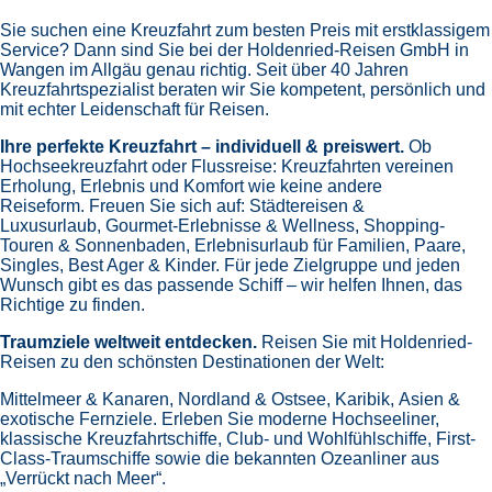
Sie suchen eine Kreuzfahrt zum besten Preis mit erstklassigem
Service? Dann sind Sie bei der Holdenried-Reisen GmbH in
Wangen im Allgäu genau richtig. Seit über 40 Jahren
Kreuzfahrtspezialist beraten wir Sie kompetent, persönlich und
mit echter Leidenschaft für Reisen.
Ihre perfekte Kreuzfahrt – individuell & preiswert.
Ob
Hochseekreuzfahrt oder Flussreise: Kreuzfahrten vereinen
Erholung, Erlebnis und Komfort wie keine andere
Reiseform.
Freuen Sie sich auf:
Städtereisen &
Luxusurlaub,
Gourmet-Erlebnisse & Wellness,
Shopping-
Touren & Sonnenbaden,
Erlebnisurlaub für Familien, Paare,
Singles, Best Ager & Kinder.
Für jede Zielgruppe und jeden
Wunsch gibt es das passende Schiff – wir helfen Ihnen, das
Richtige zu finden.
Traumziele weltweit entdecken.
Reisen Sie mit Holdenried-
Reisen zu den schönsten Destinationen der Welt:
Mittelmeer & Kanaren,
Nordland & Ostsee,
Karibik,
Asien &
exotische Fernziele.
Erleben Sie moderne Hochseeliner,
klassische Kreuzfahrtschiffe, Club- und Wohlfühlschiffe, First-
Class-Traumschiffe sowie die bekannten Ozeanliner aus
„Verrückt nach Meer“.