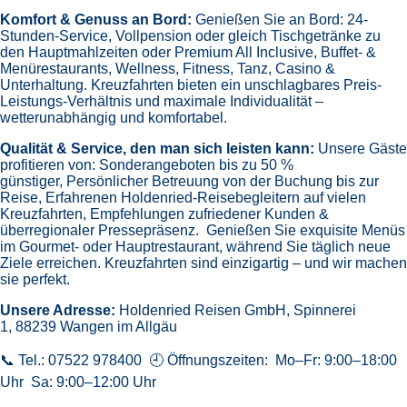
Komfort & Genuss an Bord:
Genießen Sie an Bord:
24-
Stunden-Service, Vollpension oder gleich
Tischgetränke zu
den Hauptmahlzeiten oder Premium All Inclusive,
Buffet- &
Menürestaurants,
Wellness, Fitness, Tanz, Casino &
Unterhaltung.
Kreuzfahrten bieten ein unschlagbares Preis-
Leistungs-Verhältnis und maximale Individualität –
wetterunabhängig und komfortabel.
Qualität & Service, den man sich leisten kann:
Unsere Gäste
profitieren von:
Sonderangeboten bis zu 50 %
günstiger,
Persönlicher Betreuung von der Buchung bis zur
Reise,
Erfahrenen Holdenried-Reisebegleitern auf vielen
Kreuzfahrten,
Empfehlungen zufriedener Kunden &
überregionaler Pressepräsenz.
Genießen Sie exquisite Menüs
im Gourmet- oder Hauptrestaurant, während Sie täglich neue
Ziele erreichen. Kreuzfahrten sind einzigartig – und wir machen
sie perfekt.
Unsere Adresse:
Holdenried Reisen GmbH,
Spinnerei
1, 88239 Wangen im Allgäu
📞 Tel.: 07522 978400 🕘 Öffnungszeiten: Mo–Fr: 9:00–18:00
Uhr Sa: 9:00–12:00 Uhr