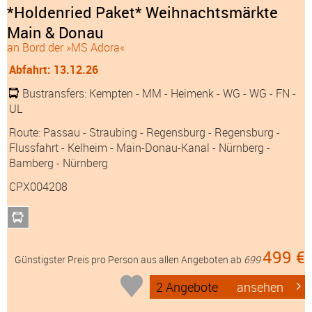
*Holdenried Paket* Weihnachtsmärkte
Main & Donau
an Bord der »MS Adora«
Abfahrt: 13.12.26
Bustransfers:
Kempten
- MM
- Heimenk
- WG
- WG
- FN
-
UL
Route: Passau - Straubing - Regensburg - Regensburg -
Flussfahrt - Kelheim - Main-Donau-Kanal - Nürnberg -
Bamberg - Nürnberg
CPX004208
499 €
Günstigster Preis pro Person aus allen Angeboten ab
699
2 Angebote
ansehen