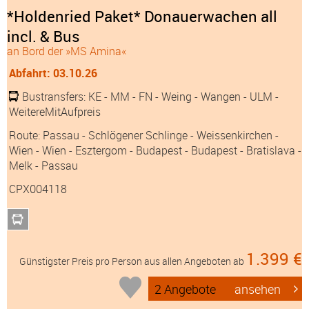
*Holdenried Paket* Donauerwachen all
incl. & Bus
an Bord der »MS Amina«
Abfahrt: 03.10.26
Bustransfers:
KE
- MM
- FN
- Weing
- Wangen
- ULM
-
WeitereMitAufpreis
Route: Passau - Schlögener Schlinge - Weissenkirchen -
Wien - Wien - Esztergom - Budapest - Budapest - Bratislava -
Melk - Passau
CPX004118
1.399 €
Günstigster Preis pro Person aus allen Angeboten ab
2 Angebote
ansehen