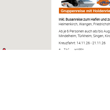
Inkl. Busanreise zum Hafen und 
Heimenkirch, Wangen, Friedrichsha
Ab je 6 Personen auch ab/bis Aug
Mindelheim, Türkheim, Singen, Kir
Kreuzfahrt: 14.11.26 - 21.11.26
#
TAG
HAFEN
1
SA
Passau – Deutschland
1
SA
Schlögener Schlinge – 
2
SO
Melk – Österreich
2
SO
Flussfahrt
2
SO
Wien – Österreich
3
MO
Wien – Österreich
4
DI
Budapest – Ungarn
5
MI
Bratislava – Slowakei
6
DO
Passage Wachau – Öst
6
DO
Weißenkirchen in der W
7
FR
Linz – Österreich