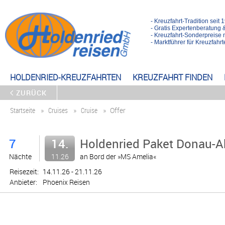
- Kreuzfahrt-Tradition seit 
- Gratis Expertenberatung 
- Kreuzfahrt-Sonderpreise 
- Marktführer für Kreuzfah
HOLDENRIED-KREUZFAHRTEN
KREUZFAHRT FINDEN
ZURÜCK
Startseite
Cruises
Cruise
Offer
7
14.
Holdenried Paket Donau-Ab
Nächte
11.26
an Bord der »MS Amelia«
Reisezeit:
14.11.26 - 21.11.26
Anbieter:
Phoenix Reisen