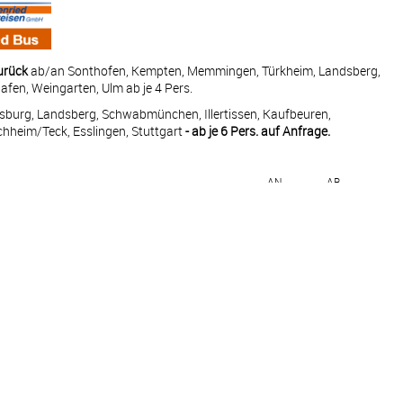
zurück
ab/an Sonthofen, Kempten, Memmingen, Türkheim, Landsberg,
fen, Weingarten, Ulm ab je 4 Pers.
sburg, Landsberg, Schwabmünchen, Illertissen, Kaufbeuren,
chheim/Teck, Esslingen, Stuttgart
- ab je 6 Pers. auf Anfrage.
AN
AB
—
15:30
Österreich
—
—
07:00
13:00
—
—
20:30
—
—
14:00
07:00
19:00
13:30
21:00
erreich
—
—
achau – Österreich
13:00
20:00
09:00
22:00