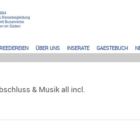
1984
& Reisebegleitung
mit Busanreise
rten im Süden
REEDEREIEN
ÜBER UNS
INSERATE
GAESTEBUCH
N
schluss & Musik all incl.