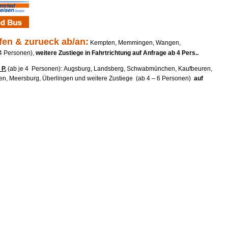
fen & zurueck ab/an:
Kempten, Memmingen, Wangen,
 4 Personen),
weitere Zustiege in Fahrtrichtung auf Anfrage ab 4 Pers..
 P.
(ab je 4 Personen): Augsburg, Landsberg, Schwabmünchen, Kaufbeuren,
en, Meersburg, Überlingen und weitere Zustiege (ab 4 – 6 Personen)
auf
AN
AB
—
19:00
—
—
 – Griechenland
10:00
17:00
enland
10:00
19:00
—
—
n
07:00
21:30
en
08:00
22:00
—
—
—
—
09:00
17:00