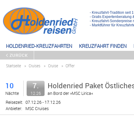
- Kreuzfahrt-Tradition seit 
- Gratis Expertenberatung 
- Kreuzfahrt-Sonderpreise 
- Marktführer für Kreuzfah
HOLDENRIED-KREUZFAHRTEN
KREUZFAHRT FINDEN
ZURÜCK
Startseite
Cruises
Cruise
Offer
10
7.
Holdenried Paket Östliches
Nächte
12.26
an Bord der »MSC Lirica«
Reisezeit:
07.12.26 - 17.12.26
Anbieter:
MSC Cruises