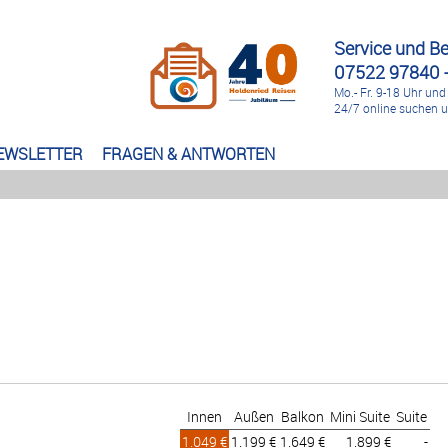
Service und B
07522 97840 -
Mo.- Fr. 9-18 Uhr und
24/7 online suchen 
EWSLETTER
FRAGEN & ANTWORTEN
Innen
Außen
Balkon
Mini Suite
Suite
1.049 €
1.199 €
1.649 €
1.899 €
-