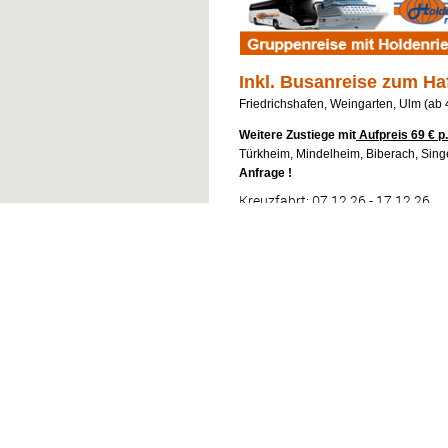
Inkl. Busanreise zum Ha
Friedrichshafen, Weingarten, Ulm (ab
Weitere Zustiege mit
Aufpreis 69 € p.
Türkheim, Mindelheim, Biberach, Sing
Anfrage !
Kreuzfahrt: 07.12.26 - 17.12.26
#
TAG
HAFEN
1
MO
Venedig – Italien
2
DI
Seetag
3
MI
Katakolon, Olympia
4
DO
Heraklion – Griech
5
FR
Seetag
6
SA
Port Said – Ägypte
7
SO
Alexandria – Ägypt
8
MO
Seetag
9
DI
Seetag
10
MI
Split – Kroatien