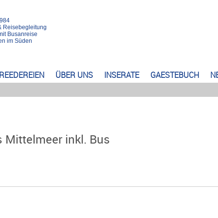
1984
& Reisebegleitung
mit Busanreise
rten im Süden
REEDEREIEN
ÜBER UNS
INSERATE
GAESTEBUCH
N
 Mittelmeer inkl. Bus