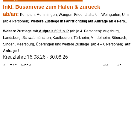
Inkl. Busanreise zum Hafen & zurueck
ab/an:
Kempten, Memmingen, Wangen, Friedrichshafen, Weingarten, Ulm
(ab 4 Personen),
weitere Zustiege in Fahrtrichtung auf Anfrage ab 4 Pers..
Weitere Zustiege mit
Aufpreis 69 € p. P.
(ab je 4 Personen): Augsburg,
Landsberg, Schwabmünchen, Kaufbeuren, Türkheim, Mindelheim, Biberach,
Singen, Meersburg, Überlingen und weitere Zustiege (ab 4 – 6 Personen)
auf
Anfrage !
Kreuzfahrt: 16.08.26 - 30.08.26
#
TAG
HAFEN
AN
AB
1
SO
Kiel – Deutschland
—
18:00
2
MO
Seetag
—
—
3
DI
Sandnes – Norwegen
09:00
16:00
4
MI
Nordfjordeid – Norwegen
12:00
19:00
5
DO
Kristiansund – Norwegen
07:00
14:00
6
FR
Svolvaer – Norwegen
16:00
22:00
7
SA
Seetag
—
—
8
SO
Honningsvag (Nordkap) – Norwegen
07:30
22:00
9
MO
Hammerfest – Norwegen
07:00
16:00