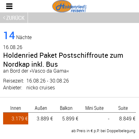
ZURÜCK
14
Nächte
16.
08.26
Holdenried Paket Postschiffroute zum
Nordkap inkl. Bus
an Bord der »Vasco da Gama«
Reisezeit:
16.08.26 - 30.08.26
Anbieter:
nicko cruises
Innen
Außen
Balkon
Mini Suite
Suite
3.179 €
3.889 €
5.899 €
-
8.849 €
ab Preis in € p.P. bei Doppelbelegung