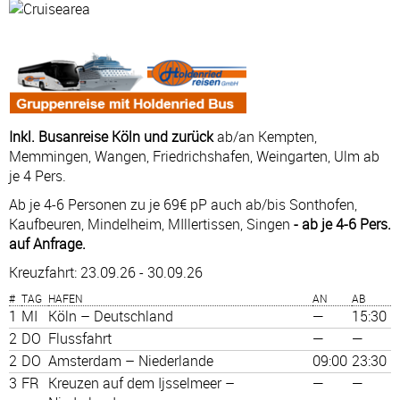
Inkl. Busanreise Köln und zurück
ab/an Kempten,
Memmingen, Wangen, Friedrichshafen, Weingarten, Ulm ab
je 4 Pers.
Ab je 4-6 Personen zu je 69€ pP auch ab/bis Sonthofen,
Kaufbeuren, Mindelheim, MIllertissen, Singen
- ab je 4-6 Pers.
auf Anfrage.
Kreuzfahrt: 23.09.26 - 30.09.26
#
TAG
HAFEN
AN
AB
1
MI
Köln – Deutschland
—
15:30
2
DO
Flussfahrt
—
—
2
DO
Amsterdam – Niederlande
09:00
23:30
3
FR
Kreuzen auf dem Ijsselmeer –
—
—