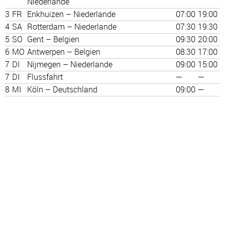
Niederlande
3
FR
Enkhuizen – Niederlande
07:00
19:00
4
SA
Rotterdam – Niederlande
07:30
19:30
5
SO
Gent – Belgien
09:30
20:00
6
MO
Antwerpen – Belgien
08:30
17:00
7
DI
Nijmegen – Niederlande
09:00
15:00
7
DI
Flussfahrt
—
—
8
MI
Köln – Deutschland
09:00
—
Personalausweis genügt. Routenänderungen vorbehalten.
GRATIS Bustransfer Köln Wert 180€
oben