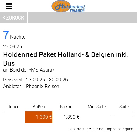
ZURÜCK
7
Nächte
23.
09.26
Holdenried Paket Holland- & Belgien inkl.
Bus
an Bord der »MS Asara«
Reisezeit:
23.09.26 - 30.09.26
Anbieter:
Phoenix Reisen
Innen
Außen
Balkon
Mini Suite
Suite
-
1.399 €
1.899 €
-
-
ab Preis in € p.P. bei Doppelbelegung