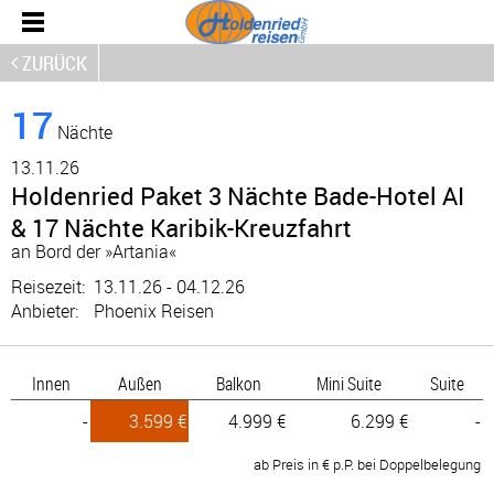
ZURÜCK
17
Nächte
13.
11.26
Holdenried Paket 3 Nächte Bade-Hotel AI
& 17 Nächte Karibik-Kreuzfahrt
an Bord der »Artania«
Reisezeit:
13.11.26 - 04.12.26
Anbieter:
Phoenix Reisen
Innen
Außen
Balkon
Mini Suite
Suite
-
3.599 €
4.999 €
6.299 €
-
ab Preis in € p.P. bei Doppelbelegung