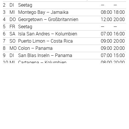
2
DI
Seetag
—
—
3
MI
Montego Bay – Jamaika
08:00
18:00
4
DO
Georgetown – Großbritannien
12:00
20:00
5
FR
Seetag
—
—
6
SA
Isla San Andres – Kolumbien
07:00
16:00
7
SO
Puerto Limon – Costa Rica
09:00
20:00
8
MO
Colon – Panama
09:00
20:00
9
DI
San Blas Inseln – Panama
07:00
15:00
10
MI
Cartagena – Kolumbien
08:00
20:00
11
DO
Seetag
—
—
12
FR
Oranjestad – Niederlande
08:00
23:00
13
SA
Willemstad – Niederländische Antillen
08:00
18:00
14
SO
Seetag
—
—
15
MO
St. Georges – Grenada / Granada
08:00
23:00
16
DI
Bequia – St. Vincent und die
08:00
23:00
Grenadinen
17
MI
Castries – Großbritannien
08:00
18:00
18
DO
Bridgetown – Barbados
07:00
—