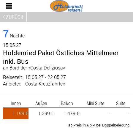
ZURÜCK
7
Nächte
15.
05.27
Holdenried Paket Östliches Mittelmeer
inkl. Bus
an Bord der »Costa Deliziosa«
Reisezeit:
15.05.27 - 22.05.27
Anbieter:
Costa Kreuzfahrten
Innen
Außen
Balkon
Mini Suite
Suite
1.199 €
1.399 €
1.479 €
-
-
ab Preis in € p.P. bei Doppelbelegung