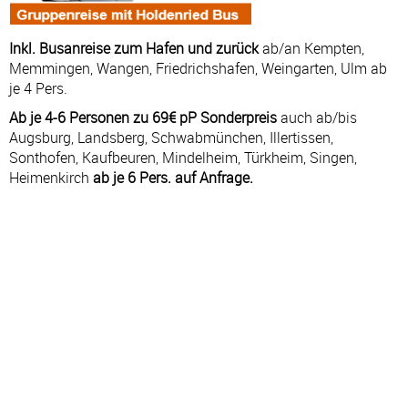
Inkl. Busanreise zum Hafen und zurück
ab/an Kempten,
Memmingen, Wangen, Friedrichshafen, Weingarten, Ulm ab
je 4 Pers.
Ab je 4-6 Personen zu 69€ pP Sonderpreis
auch ab/bis
Augsburg, Landsberg, Schwabmünchen, Illertissen,
Sonthofen, Kaufbeuren, Mindelheim, Türkheim, Singen,
Heimenkirch
ab je 6 Pers. auf Anfrage.
Kreuzfahrt: 15.05.27 - 22.05.27
#
TAG
HAFEN
AN
AB
1
SA
Marghera (Venedig) – Italien
—
17:00
1
SA
Lido von Venedig – Italien
17:30
19:00
2
SO
Bari – Italien
14:00
20:00
3
MO
Abgrund der Kalypso
23:00
—
4
DI
Abgrund der Kalypso
—
01:30
4
DI
Thira – Griechenland
06:00
20:00