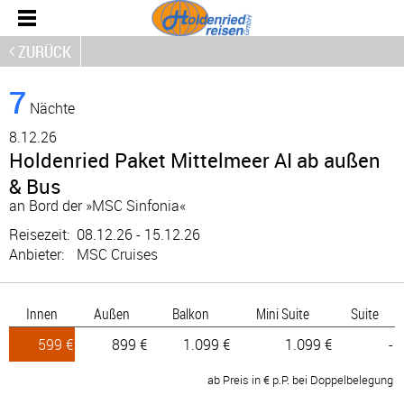
ZURÜCK
7
Nächte
8.
12.26
Holdenried Paket Mittelmeer AI ab außen
& Bus
an Bord der »MSC Sinfonia«
Reisezeit:
08.12.26 - 15.12.26
Anbieter:
MSC Cruises
Innen
Außen
Balkon
Mini Suite
Suite
599 €
899 €
1.099 €
1.099 €
-
ab Preis in € p.P. bei Doppelbelegung