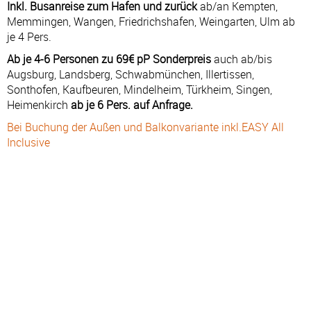
Inkl. Busanreise zum Hafen und zurück
ab/an Kempten,
Memmingen, Wangen, Friedrichshafen, Weingarten, Ulm ab
je 4 Pers.
Ab je 4-6 Personen zu 69€ pP Sonderpreis
auch ab/bis
Augsburg, Landsberg, Schwabmünchen, Illertissen,
Sonthofen, Kaufbeuren, Mindelheim, Türkheim, Singen,
Heimenkirch
ab je 6 Pers. auf Anfrage.
Bei Buchung der Außen und Balkonvariante inkl.EASY All
Inclusive
Kreuzfahrt: 08.12.26 - 15.12.26
#
TAG
HAFEN
AN
AB
1
DI
Genua – Italien
—
19:00
2
MI
Livorno - Florenz – Italien
07:00
20:00
3
DO
Civitavecchia - Rom – Italien
07:00
19:00
4
FR
Seetag
—
—
5
SA
Valencia – Spanien
07:00
21:00
6
SO
Barcelona – Spanien
09:00
18:00
7
MO
Marseille – Frankreich
08:00
17:00